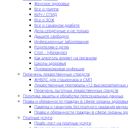
Женское здоровье
Все о гриппе
ВИЧ / СПИД
Все о ЗОЖ
Все о сахарном диабете
Дела сердечные и не только
Дышите свободно
Инфекционные заболевания
Родителям о детях
Стоп - туберкулез
Как алкоголь влияет на организм
Школы здоровья
Пневмококковая инфекция
Перечень лекарственных стредств
ЖНВЛС для стационара и СМП
Лекарственные препараты «12 высокозатратных 
Перечень льготных лекарственных средств
Политика защиты и обработки персональных данных
Права и обязанности граждан в сфере охраны здоровь
Памятка о гарантиях бесплатного оказания меди
Права и обязанности граждан в сфере охраны зд
Платные услуги
Прайс-лист на платные услуги