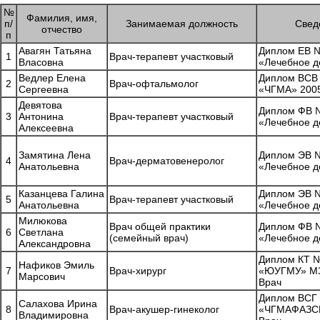
№
Фамилия, имя,
п/
Занимаемая должность
Свед
отчество
п
Авагян Татьяна
Диплом ЕВ №
1
Врач-терапевт участковый
Власовна
«Лечебное д
Ведлер Елена
Диплом ВСВ
2
Врач-офтальмолог
Сергеевна
«ЧГМА» 2005
Девятова
Диплом ФВ №
3
Антонина
Врач-терапевт участковый
«Лечебное д
Алексеевна
Замятина Лена
Диплом ЭВ №
4
Врач-дерматовенеролог
Анатольевна
«Лечебное д
Казанцева Галина
Диплом ЭВ №
5
Врач-терапевт участковый
Анатольевна
«Лечебное д
Милюкова
Врач общей практики
Диплом ФВ №
6
Светлана
(семейный врач)
«Лечебное д
Александровна
Диплом КТ 
Нафиков Эмиль
7
Врач-хирург
«ЮУГМУ» МЗ
Марсович
Врач
Диплом ВСГ
Салахова Ирина
8
Врач-акушер-гинеколог
«ЧГМАФАЗСР»
Владимировна