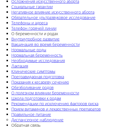
Осложнения искусственного аборта
Социальные гарантии
Негативное влияние искусственного аборта
Обязательное ультразвуковое исследование
Телефоны и адреса
Телефон горячей линии
О беременности и родах
Внутриутробное развитие
Вакцинация во время беременности
Нормальные роды
Нормальная беременность
Необходимые исследования
Лактация
Клинические симптомы
Прегравидарная подготовка
Показания к кесареву сечению
Обезболивание родов
О полезном влиянии беременности
Школа подготовки к родам
Рекомендации по исключению факторов риска
Прием витаминов и лекарственных препаратов
Правильное питание
Диспансерное наблюдение
Обратная связь