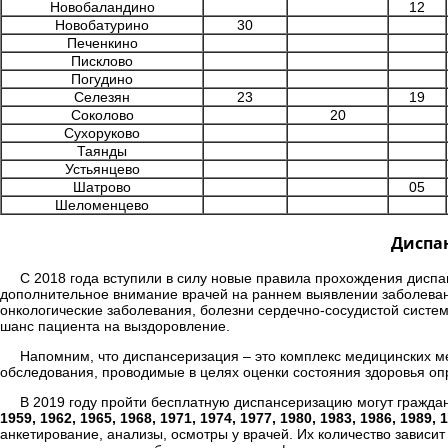
Новобаландино
12
Новобатурино
30
Печенкино
Писклово
Погудино
Селезян
23
19
Соколово
20
Сухоруково
Таянды
Устьянцево
Шатрово
05
Шеломенцево
Диспан
С 2018 года вступили в силу новые правила прохождения диспа
дополнительное внимание врачей на раннем выявлении заболеван
онкологические заболевания, болезни сердечно-сосудистой систе
шанс пациента на выздоровление.
Напомним, что диспансеризация – это комплекс медицинских 
обследования, проводимые в целях оценки состояния здоровья оп
В 2019 году пройти бесплатную диспансеризацию могут гражда
1959, 1962, 1965, 1968, 1971, 1974, 1977, 1980, 1983, 1986, 1989, 
анкетирование, анализы, осмотры у врачей. Их количество зависит 