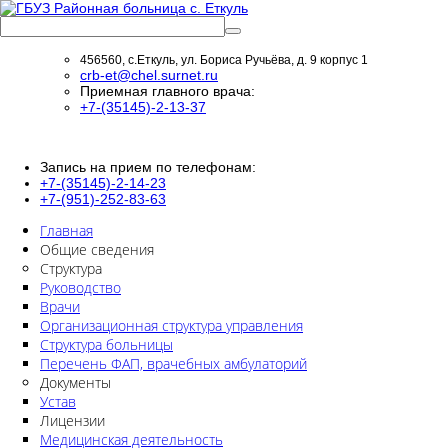
456560, с.Еткуль, ул. Бориса Ручьёва, д. 9 корпус 1
crb-et@chel.surnet.ru
Приемная главного врача:
+7-(35145)-2-13-37
Запись на прием по телефонам:
+7-(35145)-2-14-23
+7-(951)-252-83-63
Главная
Общие сведения
Структура
Руководство
Врачи
Организационная структура управления
Структура больницы
Перечень ФАП, врачебных амбулаторий
Документы
Устав
Лицензии
Медицинская деятельность