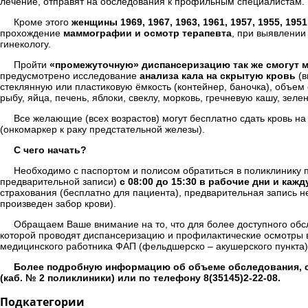
лечение, отправят на обследования к профильным специалистам.
Кроме этого
женщины 1969, 1967, 1963, 1961, 1957, 1955, 1951
прохождение
маммографии и осмотр терапевта
, при выявлении
гинекологу.
Пройти
«промежуточную» диспансеризацию так же смогут муж
предусмотрено исследование
анализа кала на скрытую кровь
(в
стеклянную или пластиковую ёмкость (контейнер, баночка), объем
рыбу, яйца, печень, яблоки, свеклу, морковь, гречневую кашу, зе
Все желающие (всех возрастов) могут бесплатно сдать кровь н
(онкомаркер к раку предстательной железы).
С чего начать?
Необходимо с паспортом и полисом обратиться в поликлинику п
предварительной записи)
с 08:00 до 15:30 в рабочие дни и каж
страхования (бесплатно для пациента), предварительная запись н
произведен забор крови).
Обращаем Ваше внимание на то, что для более доступного обс
которой проводят диспансеризацию и профилактические осмотры 
медицинского работника ФАП (фельдшерско – акушерского пункта)
Более подробную информацию об объеме обследования, с
(каб. № 2 поликлиники) или по телефону 8(35145)2-22-08.
Подкатегории