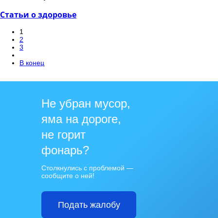
Статьи о здоровье
1
2
3
В конец
Не убран мусор,
яма на дороге,
не горит
фонарь?
Столкнулись с проблемой —
сообщите о ней!
Подать жалобу