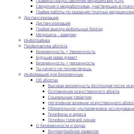
Правила предоставления медицинских услуг
Сведения о медработниках, участвующих в платн
График работы по оказанию платных медицинских
Диспансеризация
Диспансеризация
График выезда мобильных бригад
Медицина – каждому
Инфографика
Профилактика аботрта
Беременность = Уверенность
Будущая мама думает
Беременность = уверенность
Ты ничего не почувствуешь
Информация для беременных
Об абортах
Высокая вероятность бесплодия после иск
Осложнения искусственного аборта
Социальные гарантии
Негативное влияние искусственного аборт
Обязательное ультразвуковое исследован
Телефоны и адреса
Телефон горячей линии
О беременности и родах
Внутриутробное развитие