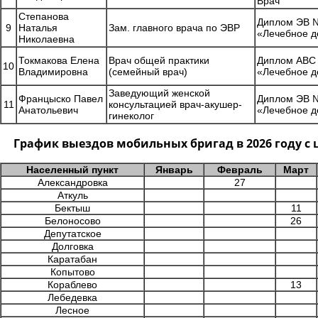
Врач
Степанова
Диплом ЭВ №
9
Наталья
Зам. главного врача по ЭВР
«Лечебное д
Николаевна
Токмакова Елена
Врач общей практики
Диплом АВС 
10
Владимировна
(семейный врач)
«Лечебное д
Заведующий женской
Францыско Павел
Диплом ЭВ №
11
консультацией врач-акушер-
Анатольевич
«Лечебное д
гинеколог
График выездов мобильных бригад в 2026 году 
Населенный пункт
Январь
Февраль
Март
Александровка
27
Аткуль
Бектыш
11
Белоносово
26
Депутатское
Долговка
Каратабан
Копытово
Кораблево
13
Лебедевка
Лесное