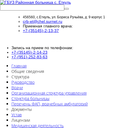
456560, с.Еткуль, ул. Бориса Ручьёва, д. 9 корпус 1
crb-et@chel.surnet.ru
Приемная главного врача:
+7-(35145)-2-13-37
Запись на прием по телефонам:
+7-(35145)-2-14-23
+7-(951)-252-83-63
Главная
Общие сведения
Структура
Руководство
Врачи
Организационная структура управления
Структура больницы
Перечень ФАП, врачебных амбулаторий
Документы
Устав
Лицензии
Медицинская деятельность