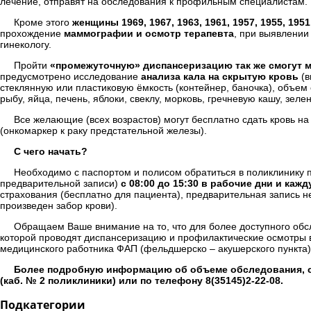
лечение, отправят на обследования к профильным специалистам.
Кроме этого
женщины 1969, 1967, 1963, 1961, 1957, 1955, 1951
прохождение
маммографии и осмотр терапевта
, при выявлении
гинекологу.
Пройти
«промежуточную» диспансеризацию так же смогут муж
предусмотрено исследование
анализа кала на скрытую кровь
(в
стеклянную или пластиковую ёмкость (контейнер, баночка), объем
рыбу, яйца, печень, яблоки, свеклу, морковь, гречневую кашу, зе
Все желающие (всех возрастов) могут бесплатно сдать кровь н
(онкомаркер к раку предстательной железы).
С чего начать?
Необходимо с паспортом и полисом обратиться в поликлинику п
предварительной записи)
с 08:00 до 15:30 в рабочие дни и каж
страхования (бесплатно для пациента), предварительная запись н
произведен забор крови).
Обращаем Ваше внимание на то, что для более доступного обс
которой проводят диспансеризацию и профилактические осмотры 
медицинского работника ФАП (фельдшерско – акушерского пункта)
Более подробную информацию об объеме обследования, с
(каб. № 2 поликлиники) или по телефону 8(35145)2-22-08.
Подкатегории