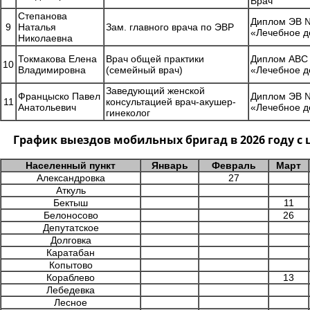
Врач
Степанова
Диплом ЭВ №
9
Наталья
Зам. главного врача по ЭВР
«Лечебное д
Николаевна
Токмакова Елена
Врач общей практики
Диплом АВС 
10
Владимировна
(семейный врач)
«Лечебное д
Заведующий женской
Францыско Павел
Диплом ЭВ №
11
консультацией врач-акушер-
Анатольевич
«Лечебное д
гинеколог
График выездов мобильных бригад в 2026 году 
Населенный пункт
Январь
Февраль
Март
Александровка
27
Аткуль
Бектыш
11
Белоносово
26
Депутатское
Долговка
Каратабан
Копытово
Кораблево
13
Лебедевка
Лесное