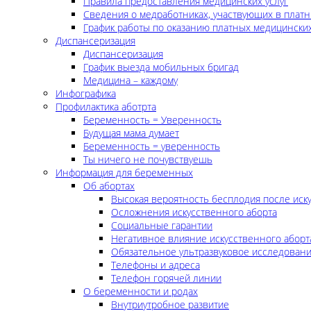
Правила предоставления медицинских услуг
Сведения о медработниках, участвующих в платн
График работы по оказанию платных медицинских
Диспансеризация
Диспансеризация
График выезда мобильных бригад
Медицина – каждому
Инфографика
Профилактика аботрта
Беременность = Уверенность
Будущая мама думает
Беременность = уверенность
Ты ничего не почувствуешь
Информация для беременных
Об абортах
Высокая вероятность бесплодия после иск
Осложнения искусственного аборта
Социальные гарантии
Негативное влияние искусственного аборт
Обязательное ультразвуковое исследован
Телефоны и адреса
Телефон горячей линии
О беременности и родах
Внутриутробное развитие