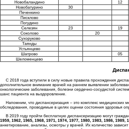
Новобаландино
12
Новобатурино
30
Печенкино
Писклово
Погудино
Селезян
23
19
Соколово
20
Сухоруково
Таянды
Устьянцево
Шатрово
05
Шеломенцево
Диспан
С 2018 года вступили в силу новые правила прохождения диспа
дополнительное внимание врачей на раннем выявлении заболеван
онкологические заболевания, болезни сердечно-сосудистой систе
шанс пациента на выздоровление.
Напомним, что диспансеризация – это комплекс медицинских 
обследования, проводимые в целях оценки состояния здоровья оп
В 2019 году пройти бесплатную диспансеризацию могут гражда
1959, 1962, 1965, 1968, 1971, 1974, 1977, 1980, 1983, 1986, 1989, 
анкетирование, анализы, осмотры у врачей. Их количество зависит 