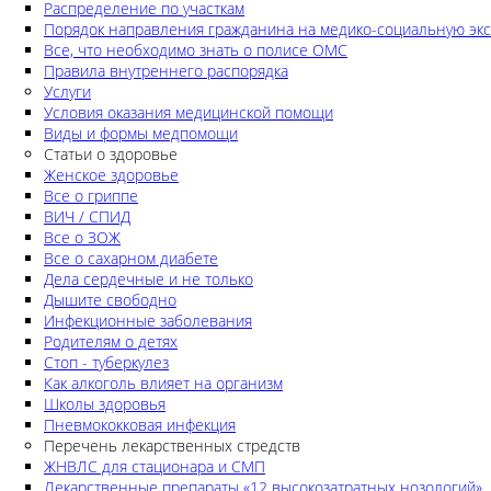
Распределение по участкам
Порядок направления гражданина на медико-социальную экс
Все, что необходимо знать о полисе ОМС
Правила внутреннего распорядка
Услуги
Условия оказания медицинской помощи
Виды и формы медпомощи
Статьи о здоровье
Женское здоровье
Все о гриппе
ВИЧ / СПИД
Все о ЗОЖ
Все о сахарном диабете
Дела сердечные и не только
Дышите свободно
Инфекционные заболевания
Родителям о детях
Стоп - туберкулез
Как алкоголь влияет на организм
Школы здоровья
Пневмококковая инфекция
Перечень лекарственных стредств
ЖНВЛС для стационара и СМП
Лекарственные препараты «12 высокозатратных нозологий»