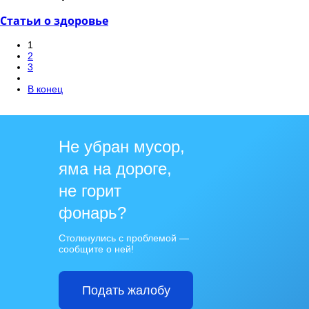
Статьи о здоровье
1
2
3
В конец
Не убран мусор,
яма на дороге,
не горит
фонарь?
Столкнулись с проблемой —
сообщите о ней!
Подать жалобу