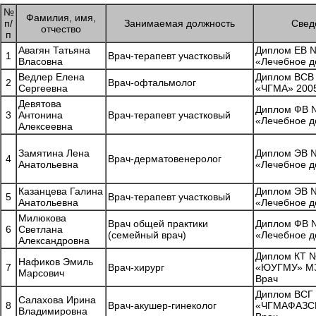
№
Фамилия, имя,
п/
Занимаемая должность
Свед
отчество
п
Авагян Татьяна
Диплом ЕВ №
1
Врач-терапевт участковый
Власовна
«Лечебное д
Ведлер Елена
Диплом ВСВ
2
Врач-офтальмолог
Сергеевна
«ЧГМА» 2005
Девятова
Диплом ФВ №
3
Антонина
Врач-терапевт участковый
«Лечебное д
Алексеевна
Замятина Лена
Диплом ЭВ №
4
Врач-дерматовенеролог
Анатольевна
«Лечебное д
Казанцева Галина
Диплом ЭВ №
5
Врач-терапевт участковый
Анатольевна
«Лечебное д
Милюкова
Врач общей практики
Диплом ФВ №
6
Светлана
(семейный врач)
«Лечебное д
Александровна
Диплом КТ 
Нафиков Эмиль
7
Врач-хирург
«ЮУГМУ» МЗ
Марсович
Врач
Диплом ВСГ
Салахова Ирина
8
Врач-акушер-гинеколог
«ЧГМАФАЗСР»
Владимировна