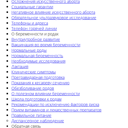
Осложнения искусственного аборта
Социальные гарантии
Негативное влияние искусственного аборта
Обязательное ультразвуковое исследование
Телефоны и адреса
Телефон горячей линии
О беременности и родах
Внутриутробное развитие
Вакцинация во время беременности
Нормальные роды
Нормальная беременность
Необходимые исследования
Лактация
Клинические симптомы
Прегравидарная подготовка
Показания к кесареву сечению
Обезболивание родов
О полезном влиянии беременности
Школа подготовки к родам
Рекомендации по исключению факторов риска
Прием витаминов и лекарственных препаратов
Правильное питание
Диспансерное наблюдение
Обратная связь