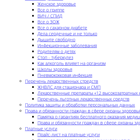
Женское здоровье
Все о гриппе
ВИЧ / СПИД
Все о ЗОЖ
Все о сахарном диабете
Дела сердечные и не только
Дышите свободно
Инфекционные заболевания
Родителям о детях
Стоп - туберкулез
Как алкоголь влияет на организм
Школы здоровья
Пневмококковая инфекция
Перечень лекарственных стредств
ЖНВЛС для стационара и СМП
Лекарственные препараты «12 высокозатратных 
Перечень льготных лекарственных средств
Политика защиты и обработки персональных данных
Права и обязанности граждан в сфере охраны здоровь
Памятка о гарантиях бесплатного оказания меди
Права и обязанности граждан в сфере охраны зд
Платные услуги
Прайс-лист на платные услуги