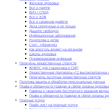
Женское здоровье
Все о гриппе
ВИЧ / СПИД
Все о ЗОЖ
Все о сахарном диабете
Дела сердечные и не только
Дышите свободно
Инфекционные заболевания
Родителям о детях
Стоп - туберкулез
Как алкоголь влияет на организм
Школы здоровья
Пневмококковая инфекция
Перечень лекарственных стредств
ЖНВЛС для стационара и СМП
Лекарственные препараты «12 высокозатратных 
Перечень льготных лекарственных средств
Политика защиты и обработки персональных данных
Права и обязанности граждан в сфере охраны здоровь
Памятка о гарантиях бесплатного оказания меди
Права и обязанности граждан в сфере охраны зд
Платные услуги
Прайс-лист на платные услуги