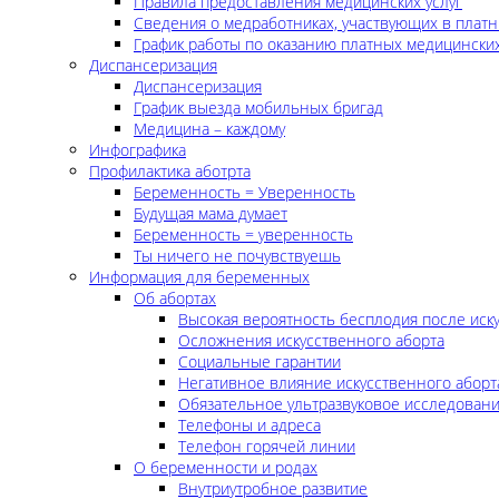
Правила предоставления медицинских услуг
Сведения о медработниках, участвующих в платн
График работы по оказанию платных медицинских
Диспансеризация
Диспансеризация
График выезда мобильных бригад
Медицина – каждому
Инфографика
Профилактика аботрта
Беременность = Уверенность
Будущая мама думает
Беременность = уверенность
Ты ничего не почувствуешь
Информация для беременных
Об абортах
Высокая вероятность бесплодия после иск
Осложнения искусственного аборта
Социальные гарантии
Негативное влияние искусственного аборт
Обязательное ультразвуковое исследован
Телефоны и адреса
Телефон горячей линии
О беременности и родах
Внутриутробное развитие