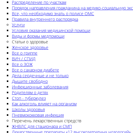
Распределение по участкам
Порядок направления гражданина на медико-социальную экс
Все, что необходимо знать о полисе ОМС
Правила внутреннего распорядка
Услуги
Условия оказания медицинской помощи
Виды и формы медпомощи
Статьи о здоровье
Женское здоровье
Все о гриппе
ВИЧ / СПИД
Все о ЗОЖ
Все о сахарном диабете
Дела сердечные и не только
Дышите свободно
Инфекционные заболевания
Родителям о детях
Стоп - туберкулез
Как алкоголь влияет на организм
Школы здоровья
Пневмококковая инфекция
Перечень лекарственных стредств
ЖНВЛС для стационара и СМП
Лекарственные препараты «12 высокозатратных нозологий»