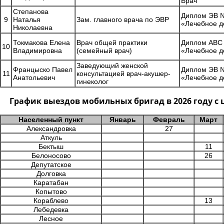
Врач
Степанова
Диплом ЭВ №
9
Наталья
Зам. главного врача по ЭВР
«Лечебное д
Николаевна
Токмакова Елена
Врач общей практики
Диплом АВС 
10
Владимировна
(семейный врач)
«Лечебное д
Заведующий женской
Францыско Павел
Диплом ЭВ №
11
консультацией врач-акушер-
Анатольевич
«Лечебное д
гинеколог
График выездов мобильных бригад в 2026 году 
Населенный пункт
Январь
Февраль
Март
Александровка
27
Аткуль
Бектыш
11
Белоносово
26
Депутатское
Долговка
Каратабан
Копытово
Кораблево
13
Лебедевка
Лесное