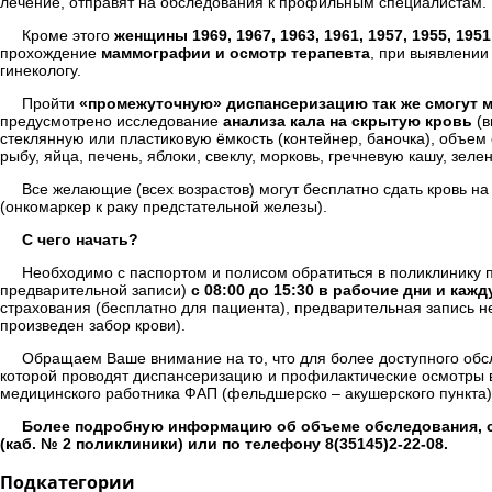
лечение, отправят на обследования к профильным специалистам.
Кроме этого
женщины 1969, 1967, 1963, 1961, 1957, 1955, 1951
прохождение
маммографии и осмотр терапевта
, при выявлении
гинекологу.
Пройти
«промежуточную» диспансеризацию так же смогут муж
предусмотрено исследование
анализа кала на скрытую кровь
(в
стеклянную или пластиковую ёмкость (контейнер, баночка), объем
рыбу, яйца, печень, яблоки, свеклу, морковь, гречневую кашу, зе
Все желающие (всех возрастов) могут бесплатно сдать кровь н
(онкомаркер к раку предстательной железы).
С чего начать?
Необходимо с паспортом и полисом обратиться в поликлинику п
предварительной записи)
с 08:00 до 15:30 в рабочие дни и каж
страхования (бесплатно для пациента), предварительная запись н
произведен забор крови).
Обращаем Ваше внимание на то, что для более доступного обс
которой проводят диспансеризацию и профилактические осмотры 
медицинского работника ФАП (фельдшерско – акушерского пункта)
Более подробную информацию об объеме обследования, с
(каб. № 2 поликлиники) или по телефону 8(35145)2-22-08.
Подкатегории