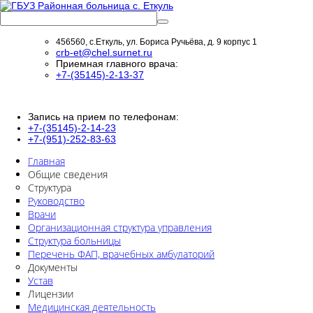
456560, с.Еткуль, ул. Бориса Ручьёва, д. 9 корпус 1
crb-et@chel.surnet.ru
Приемная главного врача:
+7-(35145)-2-13-37
Запись на прием по телефонам:
+7-(35145)-2-14-23
+7-(951)-252-83-63
Главная
Общие сведения
Структура
Руководство
Врачи
Организационная структура управления
Структура больницы
Перечень ФАП, врачебных амбулаторий
Документы
Устав
Лицензии
Медицинская деятельность