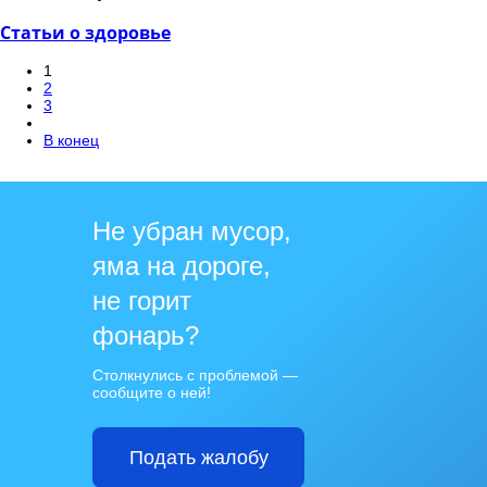
Статьи о здоровье
1
2
3
В конец
Не убран мусор,
яма на дороге,
не горит
фонарь?
Столкнулись с проблемой —
сообщите о ней!
Подать жалобу