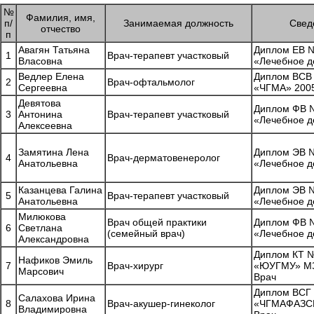
№
Фамилия, имя,
п/
Занимаемая должность
Свед
отчество
п
Авагян Татьяна
Диплом ЕВ №
1
Врач-терапевт участковый
Власовна
«Лечебное д
Ведлер Елена
Диплом ВСВ
2
Врач-офтальмолог
Сергеевна
«ЧГМА» 2005
Девятова
Диплом ФВ №
3
Антонина
Врач-терапевт участковый
«Лечебное д
Алексеевна
Замятина Лена
Диплом ЭВ №
4
Врач-дерматовенеролог
Анатольевна
«Лечебное д
Казанцева Галина
Диплом ЭВ №
5
Врач-терапевт участковый
Анатольевна
«Лечебное д
Милюкова
Врач общей практики
Диплом ФВ №
6
Светлана
(семейный врач)
«Лечебное д
Александровна
Диплом КТ 
Нафиков Эмиль
7
Врач-хирург
«ЮУГМУ» МЗ
Марсович
Врач
Диплом ВСГ
Салахова Ирина
8
Врач-акушер-гинеколог
«ЧГМАФАЗСР»
Владимировна