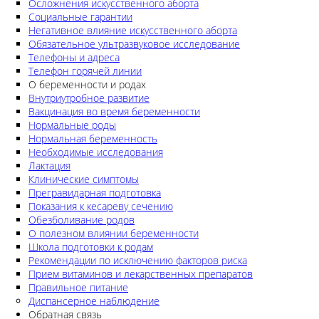
Осложнения искусственного аборта
Социальные гарантии
Негативное влияние искусственного аборта
Обязательное ультразвуковое исследование
Телефоны и адреса
Телефон горячей линии
О беременности и родах
Внутриутробное развитие
Вакцинация во время беременности
Нормальные роды
Нормальная беременность
Необходимые исследования
Лактация
Клинические симптомы
Прегравидарная подготовка
Показания к кесареву сечению
Обезболивание родов
О полезном влиянии беременности
Школа подготовки к родам
Рекомендации по исключению факторов риска
Прием витаминов и лекарственных препаратов
Правильное питание
Диспансерное наблюдение
Обратная связь