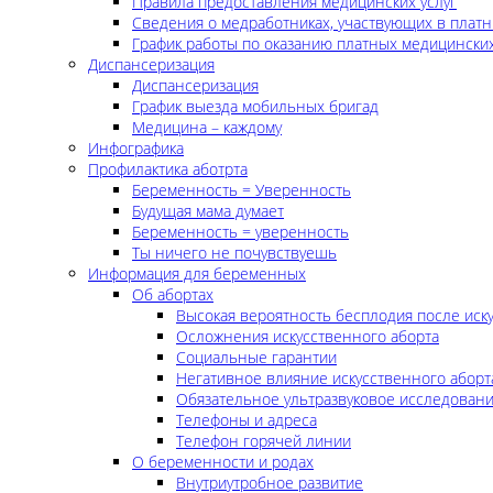
Правила предоставления медицинских услуг
Сведения о медработниках, участвующих в платн
График работы по оказанию платных медицинских
Диспансеризация
Диспансеризация
График выезда мобильных бригад
Медицина – каждому
Инфографика
Профилактика аботрта
Беременность = Уверенность
Будущая мама думает
Беременность = уверенность
Ты ничего не почувствуешь
Информация для беременных
Об абортах
Высокая вероятность бесплодия после иск
Осложнения искусственного аборта
Социальные гарантии
Негативное влияние искусственного аборт
Обязательное ультразвуковое исследован
Телефоны и адреса
Телефон горячей линии
О беременности и родах
Внутриутробное развитие