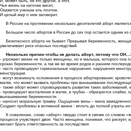
И, может быть, не кто другой, а этот,
Чья жизнь на ниточке висит,
Окажется ученым иль поэтом,
И целый мир о нем заговорит.
В России на протяжении нескольких десятилетий аборт являетс
Большое число абортов в России до сих пор остается одним из
Безопасного аборта не бывает. Прерывая беременность, женщи
увеличивает риск опасных последствий.
Несколько причин чтобы не делать аборт, потому что ОН…
- угрожает жизни не только женщины, но и малыша, которого она 
сроках беременности, а так же во время родов и раннем послеро
- часто провоцирует гормональные нарушения, нарушения менстру
менструации.
- могут возникнуть осложнения в процессе абортирования: кровоте
матке, что может вызвать проблемы при вынашивании последующ
- также аборт может спровоцировать развитие таких заболеваний,
- провоцирует воспаление в матке, в трубах - образуются спайки, 
вынашиванию беременности.
- наносит моральную травму. Ощущение вины – мина замедленного
Создает проблемы в интимной жизни - вплоть до полной утраты ин
К сожалению, слово «аборт» твердо стоит в связке со словом «
процессе учувствуют двое. Часто женщина, понимая, что рискует,
желает брать ответственность за последствия.