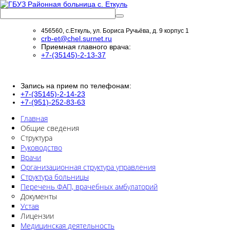
456560, с.Еткуль, ул. Бориса Ручьёва, д. 9 корпус 1
crb-et@chel.surnet.ru
Приемная главного врача:
+7-(35145)-2-13-37
Запись на прием по телефонам:
+7-(35145)-2-14-23
+7-(951)-252-83-63
Главная
Общие сведения
Структура
Руководство
Врачи
Организационная структура управления
Структура больницы
Перечень ФАП, врачебных амбулаторий
Документы
Устав
Лицензии
Медицинская деятельность