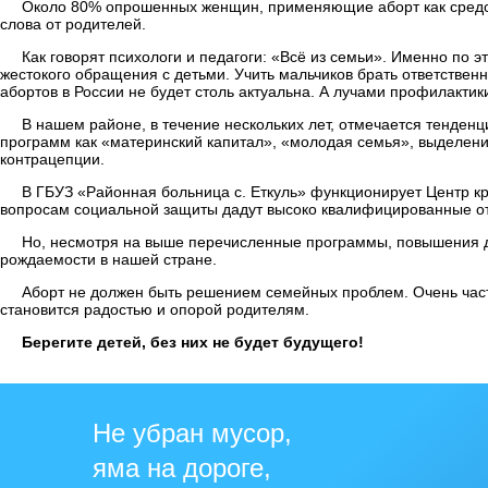
Около 80% опрошенных женщин, применяющие аборт как средств
слова от родителей.
Как говорят психологи и педагоги: «Всё из семьи». Именно по
жестокого обращения с детьми. Учить мальчиков брать ответствен
абортов в России не будет столь актуальна. А лучами профилакти
В нашем районе, в течение нескольких лет, отмечается тенден
программ как «материнский капитал», «молодая семья», выделен
контрацепции.
В ГБУЗ «Районная больница с. Еткуль» функционирует Центр кр
вопросам социальной защиты дадут высоко квалифицированные отв
Но, несмотря на выше перечисленные программы, повышения до
рождаемости в нашей стране.
Аборт не должен быть решением семейных проблем. Очень часто
становится радостью и опорой родителям.
Берегите детей, без них не будет будущего!
Не убран мусор,
яма на дороге,