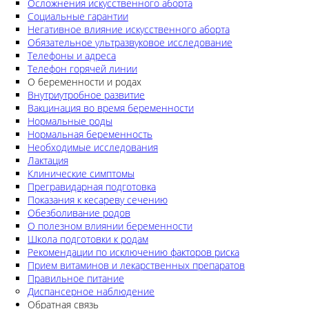
Осложнения искусственного аборта
Социальные гарантии
Негативное влияние искусственного аборта
Обязательное ультразвуковое исследование
Телефоны и адреса
Телефон горячей линии
О беременности и родах
Внутриутробное развитие
Вакцинация во время беременности
Нормальные роды
Нормальная беременность
Необходимые исследования
Лактация
Клинические симптомы
Прегравидарная подготовка
Показания к кесареву сечению
Обезболивание родов
О полезном влиянии беременности
Школа подготовки к родам
Рекомендации по исключению факторов риска
Прием витаминов и лекарственных препаратов
Правильное питание
Диспансерное наблюдение
Обратная связь