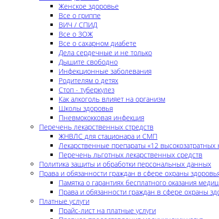
Женское здоровье
Все о гриппе
ВИЧ / СПИД
Все о ЗОЖ
Все о сахарном диабете
Дела сердечные и не только
Дышите свободно
Инфекционные заболевания
Родителям о детях
Стоп - туберкулез
Как алкоголь влияет на организм
Школы здоровья
Пневмококковая инфекция
Перечень лекарственных стредств
ЖНВЛС для стационара и СМП
Лекарственные препараты «12 высокозатратных 
Перечень льготных лекарственных средств
Политика защиты и обработки персональных данных
Права и обязанности граждан в сфере охраны здоровь
Памятка о гарантиях бесплатного оказания меди
Права и обязанности граждан в сфере охраны зд
Платные услуги
Прайс-лист на платные услуги