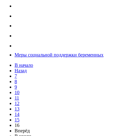
Меры социальной поддержки беременных
В начало
Назад
7
8
9
10
11
12
13
14
15
16
Вперёд