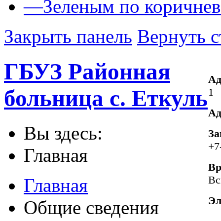
—
Зеленым по коричне
Закрыть панель
Вернуть с
ГБУЗ Районная
Ад
больница с. Еткуль
1
Ад
Вы здесь:
За
+7
Главная
Вр
Вс
Главная
Эл
Общие сведения