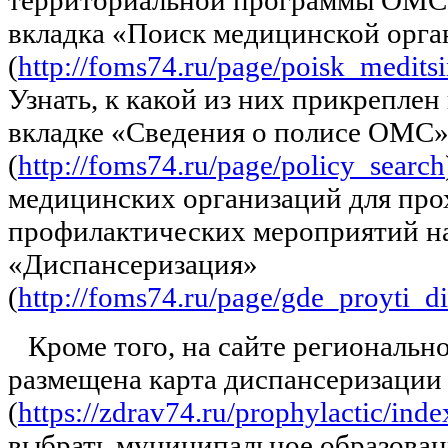
территориальной программы ОМС 
вкладка «Поиск медицинской орга
(
http://foms74.ru/page/poisk_meditsi
Узнать, к какой из них прикрепле
вкладке «Сведения о полисе ОМС
(
http://foms74.ru/page/policy_search
медицинских организаций для пр
профилактических мероприятий на
«Диспансеризация»
(
http://foms74.ru/page/gde_proyti_di
Кроме того, на сайте региональн
размещена карта диспансеризации
(
https://zdrav74.ru/prophylactic/inde
выбрать муниципальное образова