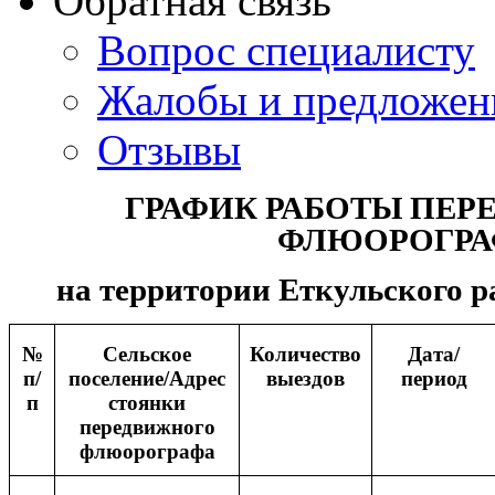
Обратная связь
Вопрос специалисту
Жалобы и предложен
Отзывы
ГРАФИК РАБОТЫ ПЕ
ФЛЮОРОГРА
на территории Еткульского ра
№
Сельское
Количество
Дата/
п/
поселение/Адрес
выездов
период
п
стоянки
передвижного
флюорографа