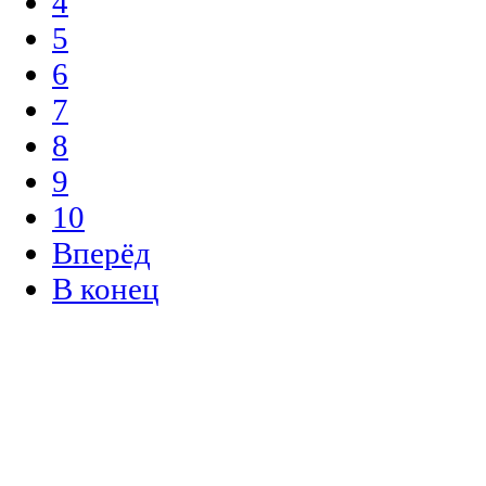
4
5
6
7
8
9
10
Вперёд
В конец