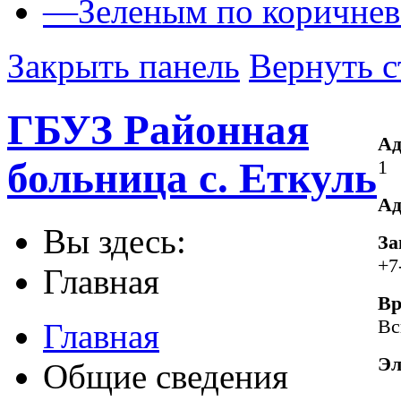
—
Зеленым по коричне
Закрыть панель
Вернуть с
ГБУЗ Районная
Ад
больница с. Еткуль
1
Ад
Вы здесь:
За
+7
Главная
Вр
Вс
Главная
Эл
Общие сведения