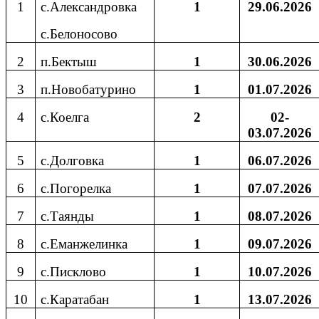
1
с.Александровка
1
29.06.2026
с.Белоносово
2
п.Бектыш
1
30.06.2026
3
п.Новобатурино
1
01.07.2026
4
с.Коелга
2
02-
03.07.2026
5
с.Долговка
1
06.07.2026
6
с.Погорелка
1
07.07.2026
7
с.Таянды
1
08.07.2026
8
с.Еманжелинка
1
09.07.2026
9
с.Писклово
1
10.07.2026
10
с.Каратабан
1
13.07.2026