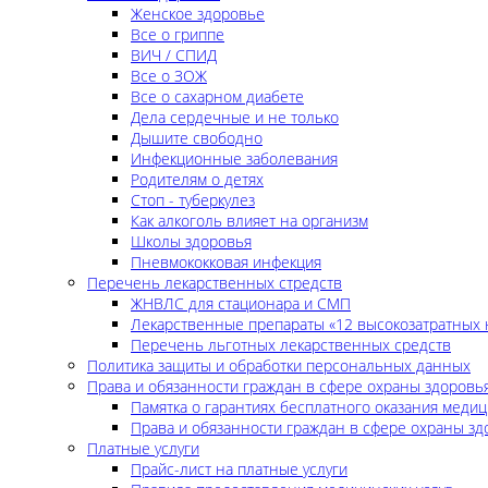
Женское здоровье
Все о гриппе
ВИЧ / СПИД
Все о ЗОЖ
Все о сахарном диабете
Дела сердечные и не только
Дышите свободно
Инфекционные заболевания
Родителям о детях
Стоп - туберкулез
Как алкоголь влияет на организм
Школы здоровья
Пневмококковая инфекция
Перечень лекарственных стредств
ЖНВЛС для стационара и СМП
Лекарственные препараты «12 высокозатратных 
Перечень льготных лекарственных средств
Политика защиты и обработки персональных данных
Права и обязанности граждан в сфере охраны здоровь
Памятка о гарантиях бесплатного оказания меди
Права и обязанности граждан в сфере охраны зд
Платные услуги
Прайс-лист на платные услуги