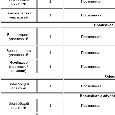
1
Постоянная
практики
Врач-терапевт
1
Постоянная
участковый
Врачебная а
Врач-педиатр
1
Постоянная
участковый
Врач-терапевт
1
Постоянная
участковый
Фелбдшер
(неотложой
1
Постоянная
помощи)
Офис 
Врач общей
1
Постоянная
практики
Врачебная амбулато
Врач общей
1
Постоянная
практики