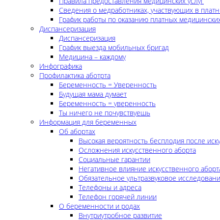
Правила предоставления медицинских услуг
Сведения о медработниках, участвующих в платн
График работы по оказанию платных медицинских
Диспансеризация
Диспансеризация
График выезда мобильных бригад
Медицина – каждому
Инфографика
Профилактика аботрта
Беременность = Уверенность
Будущая мама думает
Беременность = уверенность
Ты ничего не почувствуешь
Информация для беременных
Об абортах
Высокая вероятность бесплодия после иск
Осложнения искусственного аборта
Социальные гарантии
Негативное влияние искусственного аборт
Обязательное ультразвуковое исследован
Телефоны и адреса
Телефон горячей линии
О беременности и родах
Внутриутробное развитие