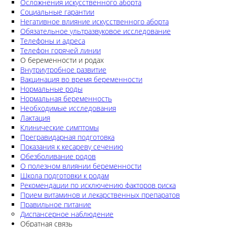
Осложнения искусственного аборта
Социальные гарантии
Негативное влияние искусственного аборта
Обязательное ультразвуковое исследование
Телефоны и адреса
Телефон горячей линии
О беременности и родах
Внутриутробное развитие
Вакцинация во время беременности
Нормальные роды
Нормальная беременность
Необходимые исследования
Лактация
Клинические симптомы
Прегравидарная подготовка
Показания к кесареву сечению
Обезболивание родов
О полезном влиянии беременности
Школа подготовки к родам
Рекомендации по исключению факторов риска
Прием витаминов и лекарственных препаратов
Правильное питание
Диспансерное наблюдение
Обратная связь