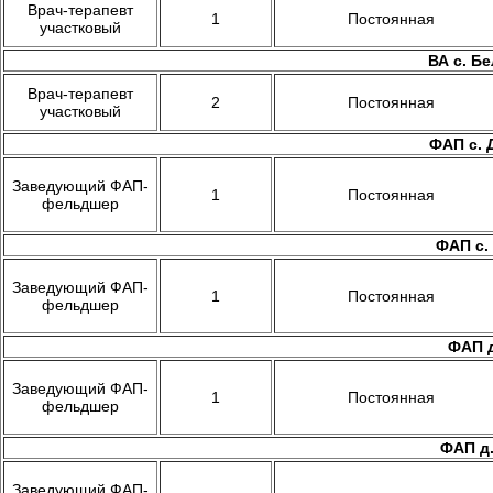
Врач-терапевт
1
Постоянная
участковый
ВА c. Бе
Врач-терапевт
2
Постоянная
участковый
ФАП с. Д
Заведующий ФАП-
1
Постоянная
фельдшер
ФАП с. 
Заведующий ФАП-
1
Постоянная
фельдшер
ФАП д
Заведующий ФАП-
1
Постоянная
фельдшер
ФАП д.
Заведующий ФАП-