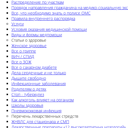
Распределение по участкам
Порядок направления гражданина на медико-социальную экс
Все, что необходимо знать о полисе ОМС
Правила внутреннего распорядка
Услуги
Условия оказания медицинской помощи
Виды и формы медпомощи
Статьи о здоровье
Женское здоровье
Все о гриппе
ВИЧ / СПИД
Все о ЗОЖ
Все о сахарном диабете
Дела сердечные и не только
Дышите свободно
Инфекционные заболевания
Родителям о детях
Стоп - туберкулез
Как алкоголь влияет на организм
Школы здоровья
Пневмококковая инфекция
Перечень лекарственных стредств
ЖНВЛС для стационара и СМП
Лекарственные препараты «12 высокозатратных нозологий»