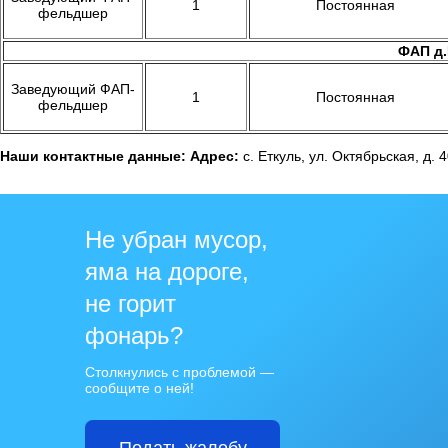
1
Постоянная
фельдшер
ФАП д.
Заведующий ФАП-
1
Постоянная
фельдшер
Наши контактные данные:
Адрес:
с. Еткуль, ул. Октябрьская, д. 
Не убран мусор,
яма на дороге,
не горит
фонарь?
Столкнулись с проблемой —
сообщите о ней!
Подать жалобу