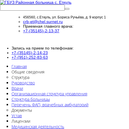
456560, с.Еткуль, ул. Бориса Ручьёва, д. 9 корпус 1
crb-et@chel.surnet.ru
Приемная главного врача:
+7-(35145)-2-13-37
Запись на прием по телефонам:
+7-(35145)-2-14-23
+7-(951)-252-83-63
Главная
Общие сведения
Структура
Руководство
Врачи
Организационная структура управления
Структура больницы
Перечень ФАП, врачебных амбулаторий
Документы
Устав
Лицензии
Медицинская деятельность