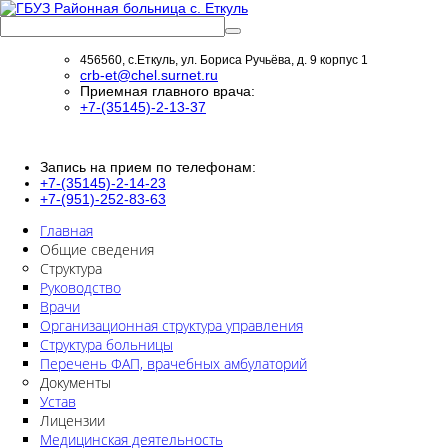
456560, с.Еткуль, ул. Бориса Ручьёва, д. 9 корпус 1
crb-et@chel.surnet.ru
Приемная главного врача:
+7-(35145)-2-13-37
Запись на прием по телефонам:
+7-(35145)-2-14-23
+7-(951)-252-83-63
Главная
Общие сведения
Структура
Руководство
Врачи
Организационная структура управления
Структура больницы
Перечень ФАП, врачебных амбулаторий
Документы
Устав
Лицензии
Медицинская деятельность