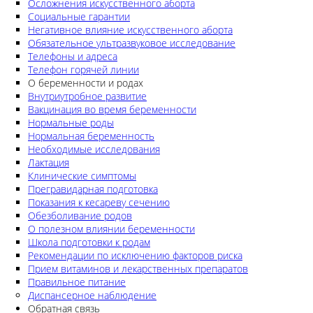
Осложнения искусственного аборта
Социальные гарантии
Негативное влияние искусственного аборта
Обязательное ультразвуковое исследование
Телефоны и адреса
Телефон горячей линии
О беременности и родах
Внутриутробное развитие
Вакцинация во время беременности
Нормальные роды
Нормальная беременность
Необходимые исследования
Лактация
Клинические симптомы
Прегравидарная подготовка
Показания к кесареву сечению
Обезболивание родов
О полезном влиянии беременности
Школа подготовки к родам
Рекомендации по исключению факторов риска
Прием витаминов и лекарственных препаратов
Правильное питание
Диспансерное наблюдение
Обратная связь