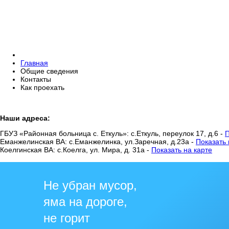
Главная
Общие сведения
Контакты
Как проехать
Наши адреса:
ГБУЗ «Районная больница с. Еткуль»: с.Еткуль, переулок 17, д.6 -
П
Еманжелинская ВА: с.Еманжелинка, ул.Заречная, д.23а -
Показать 
Коелгинская ВА: с.Коелга, ул. Мира, д. 31а -
Показать на карте
Не убран мусор,
яма на дороге,
не горит