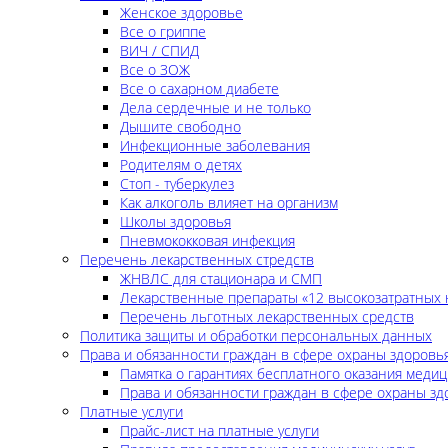
Женское здоровье
Все о гриппе
ВИЧ / СПИД
Все о ЗОЖ
Все о сахарном диабете
Дела сердечные и не только
Дышите свободно
Инфекционные заболевания
Родителям о детях
Стоп - туберкулез
Как алкоголь влияет на организм
Школы здоровья
Пневмококковая инфекция
Перечень лекарственных стредств
ЖНВЛС для стационара и СМП
Лекарственные препараты «12 высокозатратных 
Перечень льготных лекарственных средств
Политика защиты и обработки персональных данных
Права и обязанности граждан в сфере охраны здоровь
Памятка о гарантиях бесплатного оказания меди
Права и обязанности граждан в сфере охраны зд
Платные услуги
Прайс-лист на платные услуги