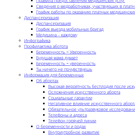
Правила предоставления медицинских услуг
Сведения о медработниках, участвующих в платн
График работы по оказанию платных медицинских
Диспансеризация
Диспансеризация
График выезда мобильных бригад
Медицина – каждому
Инфографика
Профилактика аботрта
Беременность = Уверенность
Будущая мама думает
Беременность = уверенность
Ты ничего не почувствуешь
Информация для беременных
Об абортах
Высокая вероятность бесплодия после иск
Осложнения искусственного аборта
Социальные гарантии
Негативное влияние искусственного аборт
Обязательное ультразвуковое исследован
Телефоны и адреса
Телефон горячей линии
О беременности и родах
Внутриутробное развитие