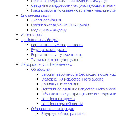
Правила предоставления медицинских услуг
Сведения о медработниках, участвующих в платн
График работы по оказанию платных медицинских
Диспансеризация
Диспансеризация
График выезда мобильных бригад
Медицина – каждому
Инфографика
Профилактика аботрта
Беременность = Уверенность
Будущая мама думает
Беременность = уверенность
Ты ничего не почувствуешь
Информация для беременных
Об абортах
Высокая вероятность бесплодия после иск
Осложнения искусственного аборта
Социальные гарантии
Негативное влияние искусственного аборт
Обязательное ультразвуковое исследован
Телефоны и адреса
Телефон горячей линии
О беременности и родах
Внутриутробное развитие