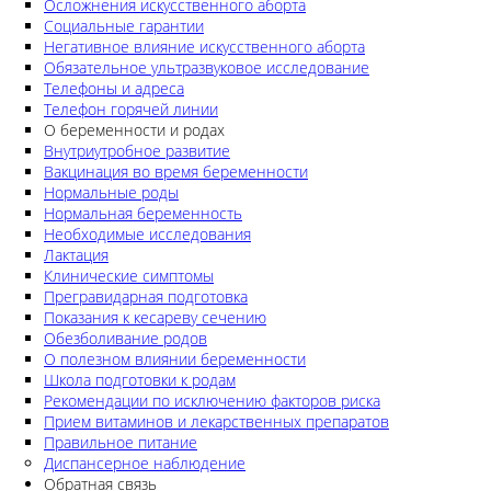
Осложнения искусственного аборта
Социальные гарантии
Негативное влияние искусственного аборта
Обязательное ультразвуковое исследование
Телефоны и адреса
Телефон горячей линии
О беременности и родах
Внутриутробное развитие
Вакцинация во время беременности
Нормальные роды
Нормальная беременность
Необходимые исследования
Лактация
Клинические симптомы
Прегравидарная подготовка
Показания к кесареву сечению
Обезболивание родов
О полезном влиянии беременности
Школа подготовки к родам
Рекомендации по исключению факторов риска
Прием витаминов и лекарственных препаратов
Правильное питание
Диспансерное наблюдение
Обратная связь