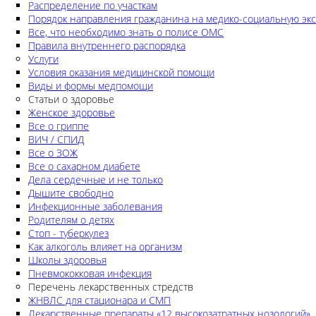
Распределение по участкам
Порядок направления гражданина на медико-социальную экс
Все, что необходимо знать о полисе ОМС
Правила внутреннего распорядка
Услуги
Условия оказания медицинской помощи
Виды и формы медпомощи
Статьи о здоровье
Женское здоровье
Все о гриппе
ВИЧ / СПИД
Все о ЗОЖ
Все о сахарном диабете
Дела сердечные и не только
Дышите свободно
Инфекционные заболевания
Родителям о детях
Стоп - туберкулез
Как алкоголь влияет на организм
Школы здоровья
Пневмококковая инфекция
Перечень лекарственных стредств
ЖНВЛС для стационара и СМП
Лекарственные препараты «12 высокозатратных нозологий»