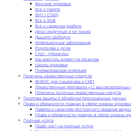
Женское здоровье
Все о гриппе
ВИЧ / СПИД
Все о ЗОЖ
Все о сахарном диабете
Дела сердечные и не только
Дышите свободно
Инфекционные заболевания
Родителям о детях
Стоп - туберкулез
Как алкоголь влияет на организм
Школы здоровья
Пневмококковая инфекция
Перечень лекарственных стредств
ЖНВЛС для стационара и СМП
Лекарственные препараты «12 высокозатратных 
Перечень льготных лекарственных средств
Политика защиты и обработки персональных данных
Права и обязанности граждан в сфере охраны здоровь
Памятка о гарантиях бесплатного оказания меди
Права и обязанности граждан в сфере охраны зд
Платные услуги
Прайс-лист на платные услуги