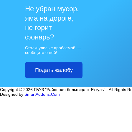
Не убран мусор,
яма на дороге,
не горит
фонарь?
Столкнулись с проблемой —
сообщите о ней!
Подать жалобу
Copyright © 2026 ГБУЗ "Районная больница с. Еткуль" . All Rights R
Designed by
SmartAddons.Com