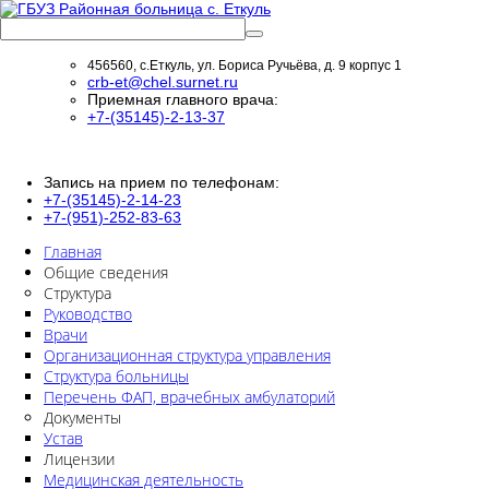
456560, с.Еткуль, ул. Бориса Ручьёва, д. 9 корпус 1
crb-et@chel.surnet.ru
Приемная главного врача:
+7-(35145)-2-13-37
Запись на прием по телефонам:
+7-(35145)-2-14-23
+7-(951)-252-83-63
Главная
Общие сведения
Структура
Руководство
Врачи
Организационная структура управления
Структура больницы
Перечень ФАП, врачебных амбулаторий
Документы
Устав
Лицензии
Медицинская деятельность