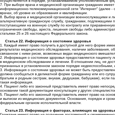
осуществляется в порядке, устанавливаемом уполномоченным фе
7. При выборе врача и медицинской организации гражданин имеет
информационно-телекоммуникационной сети "Интернет" (далее - с
врачах, об уровне их образования и квалификации.
8. Выбор врача и медицинской организации военнослужащими и 
альтернативную гражданскую службу, гражданами, подлежащими п
поступающими на военную службу по контракту или приравненную 
ограничения свободы, ареста, лишения свободы либо администрат
статьями 25 и 26 настоящего Федерального закона.
Статья 22. Информация о состоянии здоровья
1. Каждый имеет право получить в доступной для него форме име
результатах медицинского обследования, наличии заболевания, о
связанном с ними риске, возможных видах медицинского вмешател
2. Информация о состоянии здоровья предоставляется пациенту
в медицинском обследовании и лечении. В отношении лиц, не дости
признанных в установленном законом порядке недееспособными, 
3. Информация о состоянии здоровья не может быть предоставлен
должна сообщаться в деликатной форме гражданину или его супруг
братьям и родным сестрам, внукам, дедушкам, бабушкам), если па
такая информация.
4. Пациент либо его законный представитель имеет право непосре
основании такой документации консультации у других специалисто
5. Пациент либо его законный представитель имеет право на осн
и выписки из медицинских документов. Основания, порядок и срок
федеральным органом исполнительной власти.
Статья 23. Информация о факторах, влияющих на здоровь
Граждане имеют право на получение достоверной и своевременно