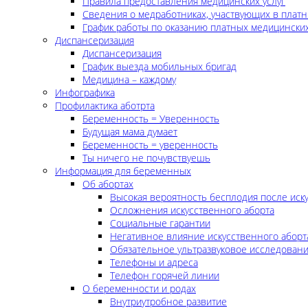
Правила предоставления медицинских услуг
Сведения о медработниках, участвующих в платн
График работы по оказанию платных медицинских
Диспансеризация
Диспансеризация
График выезда мобильных бригад
Медицина – каждому
Инфографика
Профилактика аботрта
Беременность = Уверенность
Будущая мама думает
Беременность = уверенность
Ты ничего не почувствуешь
Информация для беременных
Об абортах
Высокая вероятность бесплодия после иск
Осложнения искусственного аборта
Социальные гарантии
Негативное влияние искусственного аборт
Обязательное ультразвуковое исследован
Телефоны и адреса
Телефон горячей линии
О беременности и родах
Внутриутробное развитие