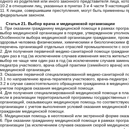
одного из родителей или иного законного представителя лица, кот
10.2 в отношении лиц, указанных в пунктах 3 и 4 части 9 настояще
11. К лицам, совершившим преступления, могут быть применены п
федеральным законом.
Статья 21. Выбор врача и медицинской организации
1. При оказании гражданину медицинской помощи в рамках прогр
выбор медицинской организации в порядке, утвержденном уполном
Особенности выбора медицинской организации гражданами, прожи
здоровья человека физическими, химическими и биологическими ф
перечень организаций отдельных отраслей промышленности с осо
2. Для получения первичной медико-санитарной помощи гражданин
один раз в год (за исключением случаев изменения места житель
выбор не чаще чем один раз в год (за исключением случаев замены
педиатра участкового, врача общей практики (семейного врача) и
медицинской организации.
3. Оказание первичной специализированной медико-санитарной п
3.1 по направлению врача-терапевта участкового, врача-педиатра 
3.2 в случае самостоятельного обращения гражданина в медицинск
учетом порядков оказания медицинской помощи.
4. Для получения специализированной медицинской помощи в пла
если в реализации территориальной программы государственных 
организаций, оказывающих медицинскую помощь по соответствую
организации с учетом выполнения условий оказания медицинской
гражданам медицинской помощи.
5. Медицинская помощь в неотложной или экстренной форме оказы
6. При оказании гражданину медицинской помощи в рамках прогр
организации (за исключением случаев оказания скорой медицинск