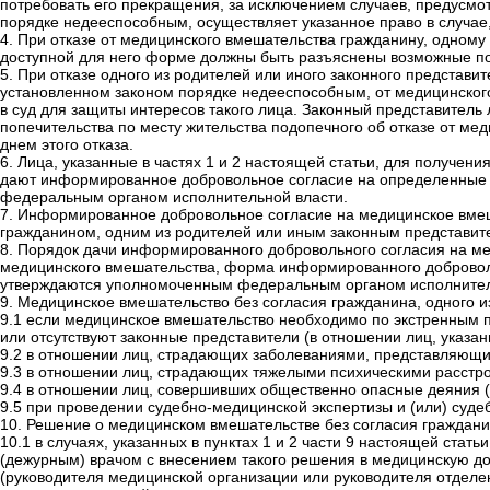
потребовать его прекращения, за исключением случаев, предусмо
порядке недееспособным, осуществляет указанное право в случае,
4. При отказе от медицинского вмешательства гражданину, одному 
доступной для него форме должны быть разъяснены возможные пос
5. При отказе одного из родителей или иного законного представит
установленном законом порядке недееспособным, от медицинского
в суд для защиты интересов такого лица. Законный представитель
попечительства по месту жительства подопечного об отказе от ме
днем этого отказа.
6. Лица, указанные в частях 1 и 2 настоящей статьи, для получе
дают информированное добровольное согласие на определенные 
федеральным органом исполнительной власти.
7. Информированное добровольное согласие на медицинское вмеш
гражданином, одним из родителей или иным законным представит
8. Порядок дачи информированного добровольного согласия на ме
медицинского вмешательства, форма информированного доброволь
утверждаются уполномоченным федеральным органом исполнител
9. Медицинское вмешательство без согласия гражданина, одного и
9.1 если медицинское вмешательство необходимо по экстренным п
или отсутствуют законные представители (в отношении лиц, указан
9.2 в отношении лиц, страдающих заболеваниями, представляющ
9.3 в отношении лиц, страдающих тяжелыми психическими расстр
9.4 в отношении лиц, совершивших общественно опасные деяния (
9.5 при проведении судебно-медицинской экспертизы и (или) суде
10. Решение о медицинском вмешательстве без согласия гражданин
10.1 в случаях, указанных в пунктах 1 и 2 части 9 настоящей стат
(дежурным) врачом с внесением такого решения в медицинскую 
(руководителя медицинской организации или руководителя отделе