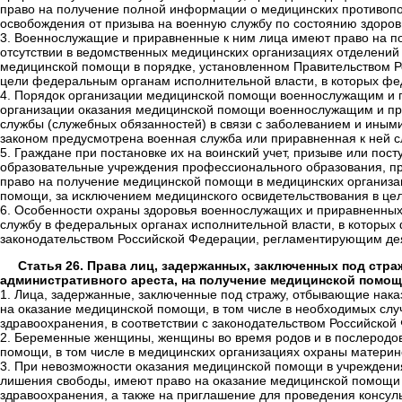
право на получение полной информации о медицинских противопо
освобождения от призыва на военную службу по состоянию здоров
3. Военнослужащие и приравненные к ним лица имеют право на по
отсутствии в ведомственных медицинских организациях отделений
медицинской помощи в порядке, установленном Правительством Р
цели федеральным органам исполнительной власти, в которых фе
4. Порядок организации медицинской помощи военнослужащим и 
организации оказания медицинской помощи военнослужащим и при
службы (служебных обязанностей) в связи с заболеванием и ины
законом предусмотрена военная служба или приравненная к ней с
5. Граждане при постановке их на воинский учет, призыве или пос
образовательные учреждения профессионального образования, пр
право на получение медицинской помощи в медицинских организа
помощи, за исключением медицинского освидетельствования в цел
6. Особенности охраны здоровья военнослужащих и приравненных 
службу в федеральных органах исполнительной власти, в которы
законодательством Российской Федерации, регламентирующим дея
Статья 26. Права лиц, задержанных, заключенных под стр
административного ареста, на получение медицинской помо
1. Лица, задержанные, заключенные под стражу, отбывающие нака
на оказание медицинской помощи, в том числе в необходимых слу
здравоохранения, в соответствии с законодательством Российской
2. Беременные женщины, женщины во время родов и в послеродово
помощи, в том числе в медицинских организациях охраны материнс
3. При невозможности оказания медицинской помощи в учреждени
лишения свободы, имеют право на оказание медицинской помощи 
здравоохранения, а также на приглашение для проведения консул