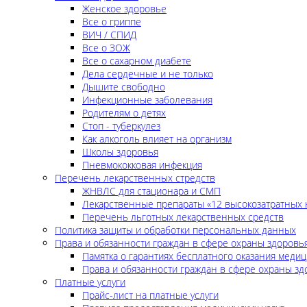
Женское здоровье
Все о гриппе
ВИЧ / СПИД
Все о ЗОЖ
Все о сахарном диабете
Дела сердечные и не только
Дышите свободно
Инфекционные заболевания
Родителям о детях
Стоп - туберкулез
Как алкоголь влияет на организм
Школы здоровья
Пневмококковая инфекция
Перечень лекарственных стредств
ЖНВЛС для стационара и СМП
Лекарственные препараты «12 высокозатратных 
Перечень льготных лекарственных средств
Политика защиты и обработки персональных данных
Права и обязанности граждан в сфере охраны здоровь
Памятка о гарантиях бесплатного оказания меди
Права и обязанности граждан в сфере охраны зд
Платные услуги
Прайс-лист на платные услуги