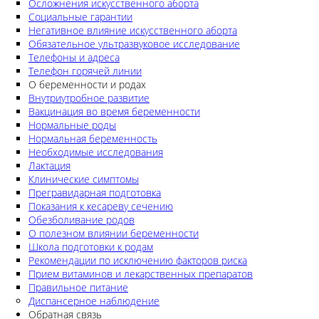
Осложнения искусственного аборта
Социальные гарантии
Негативное влияние искусственного аборта
Обязательное ультразвуковое исследование
Телефоны и адреса
Телефон горячей линии
О беременности и родах
Внутриутробное развитие
Вакцинация во время беременности
Нормальные роды
Нормальная беременность
Необходимые исследования
Лактация
Клинические симптомы
Прегравидарная подготовка
Показания к кесареву сечению
Обезболивание родов
О полезном влиянии беременности
Школа подготовки к родам
Рекомендации по исключению факторов риска
Прием витаминов и лекарственных препаратов
Правильное питание
Диспансерное наблюдение
Обратная связь