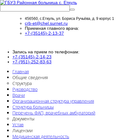
456560, с.Еткуль, ул. Бориса Ручьёва, д. 9 корпус 1
crb-et@chel.surnet.ru
Приемная главного врача:
+7-(35145)-2-13-37
Запись на прием по телефонам:
+7-(35145)-2-14-23
+7-(951)-252-83-63
Главная
Общие сведения
Структура
Руководство
Врачи
Организационная структура управления
Структура больницы
Перечень ФАП, врачебных амбулаторий
Документы
Устав
Лицензии
Медицинская деятельность