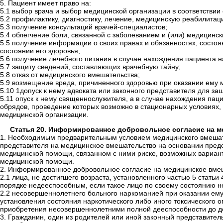
5. Пациент имеет право на:
5.1 выбор врача и выбор медицинской организации в соответстви
5.2 профилактику, диагностику, лечение, медицинскую реабилитац
5.3 получение консультаций врачей-специалистов;
5.4 облегчение боли, связанной с заболеванием и (или) медицин
5.5 получение информации о своих правах и обязанностях, состоя
состоянии его здоровья;
5.6 получение лечебного питания в случае нахождения пациента н
5.7 защиту сведений, составляющих врачебную тайну;
5.8 отказ от медицинского вмешательства;
5.9 возмещение вреда, причиненного здоровью при оказании ему
5.10 1допуск к нему адвоката или законного представителя для за
5.11 опуск к нему священнослужителя, а в случае нахождения пац
обрядов, проведение которых возможно в стационарных условиях,
медицинской организации.
Статья 20. Информированное добровольное согласие на м
1. Необходимым предварительным условием медицинского вмешате
представителя на медицинское вмешательство на основании пред
медицинской помощи, связанном с ними риске, возможных варианта
медицинской помощи.
2. Информированное добровольное согласие на медицинское вмеша
2.1 лица, не достигшего возраста, установленного частью 5 статьи
порядке недееспособным, если такое лицо по своему состоянию н
2.2 несовершеннолетнего больного наркоманией при оказании ем
установления состояния наркотического либо иного токсического
приобретения несовершеннолетними полной дееспособности до до
3. Гражданин, один из родителей или иной законный представитель