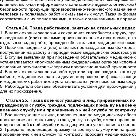
влияние, включая информацию о санитарно-эпидемиологическом б
безопасности продукции производственно-технического назначения
человека выполняемых работ и оказываемых услуг. Такая информа
соответствии с их полномочиями, а также организациями в поряд
Статья 24. Права работников, занятых на отдельных видах
1. В целях охраны здоровья и сохранения способности к труду, 
с вредными и (или) опасными производственными факторами, а та
отдельных видах работ, проходят обязательные медицинские осмо
2. Перечень вредных и (или) опасных производственных факторов
поступлении на работу и периодические медицинские осмотры, у
3. В случае выявления при проведении обязательных медицинских
устанавливается уполномоченным федеральным органом исполните
основании результатов экспертизы профессиональной пригодности
4. В целях охраны здоровья работодатели вправе вводить в штат 
кабинет, медицинскую часть и другие подразделения), оказывающ
и медицинских работников устанавливается уполномоченным фед
5. Работодатели обязаны обеспечивать условия для прохождения 
для их прохождения.
Статья 25. Права военнослужащих и лиц, приравненных п
гражданскую службу, граждан, подлежащих призыву на военн
военную службу или приравненную к ней службу по контракту
1. Военнослужащие и лица, приравненные по медицинскому обесп
проходящие альтернативную гражданскую службу, имеют право на 
приравненной к ней службе и для досрочного увольнения с военн
2. Граждане, подлежащие призыву на военную службу или направ
приравненную к ней службу по контракту, проходят медицинское о