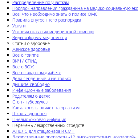
Распределение по участкам
Порядок направления гражданина на медико-социальную экс
Все, что необходимо знать о полисе ОМС
Правила внутреннего распорядка
Услуги
Условия оказания медицинской помощи
Виды и формы медпомощи
Статьи о здоровье
Женское здоровье
Все о гриппе
ВИЧ / СПИД
Все о ЗОЖ
Все о сахарном диабете
Дела сердечные и не только
Дышите свободно
Инфекционные заболевания
Родителям о детях
Стоп - туберкулез
Как алкоголь влияет на организм
Школы здоровья
Пневмококковая инфекция
Перечень лекарственных стредств
ЖНВЛС для стационара и СМП
Лекарственные препараты «12 высокозатратных нозологий»