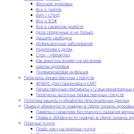
Женское здоровье
Все о гриппе
ВИЧ / СПИД
Все о ЗОЖ
Все о сахарном диабете
Дела сердечные и не только
Дышите свободно
Инфекционные заболевания
Родителям о детях
Стоп - туберкулез
Как алкоголь влияет на организм
Школы здоровья
Пневмококковая инфекция
Перечень лекарственных стредств
ЖНВЛС для стационара и СМП
Лекарственные препараты «12 высокозатратных 
Перечень льготных лекарственных средств
Политика защиты и обработки персональных данных
Права и обязанности граждан в сфере охраны здоровь
Памятка о гарантиях бесплатного оказания меди
Права и обязанности граждан в сфере охраны зд
Платные услуги
Прайс-лист на платные услуги