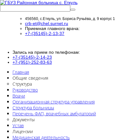
456560, с.Еткуль, ул. Бориса Ручьёва, д. 9 корпус 1
crb-et@chel.surnet.ru
Приемная главного врача:
+7-(35145)-2-13-37
Запись на прием по телефонам:
+7-(35145)-2-14-23
+7-(951)-252-83-63
Главная
Общие сведения
Структура
Руководство
Врачи
Организационная структура управления
Структура больницы
Перечень ФАП, врачебных амбулаторий
Документы
Устав
Лицензии
Медицинская деятельность