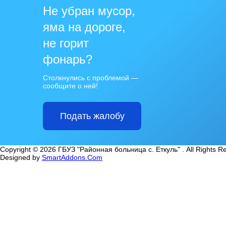
Не убран мусор,
яма на дороге,
не горит
фонарь?
Столкнулись с проблемой —
сообщите о ней!
Подать жалобу
Copyright © 2026 ГБУЗ "Районная больница с. Еткуль" . All Rights R
Designed by
SmartAddons.Com