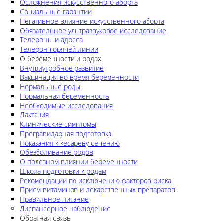
Осложнения искусственного аборта
Социальные гарантии
Негативное влияние искусственного аборта
Обязательное ультразвуковое исследование
Телефоны и адреса
Телефон горячей линии
О беременности и родах
Внутриутробное развитие
Вакцинация во время беременности
Нормальные роды
Нормальная беременность
Необходимые исследования
Лактация
Клинические симптомы
Прегравидарная подготовка
Показания к кесареву сечению
Обезболивание родов
О полезном влиянии беременности
Школа подготовки к родам
Рекомендации по исключению факторов риска
Прием витаминов и лекарственных препаратов
Правильное питание
Диспансерное наблюдение
Обратная связь