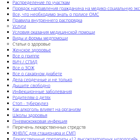
Распределение по участкам
Порядок направления гражданина на медико-социальную экс
Все, что необходимо знать о полисе ОМС
Правила внутреннего распорядка
Услуги
Условия оказания медицинской помощи
Виды и формы медпомощи
Статьи о здоровье
Женское здоровье
Все о гриппе
ВИЧ / СПИД
Все о ЗОЖ
Все о сахарном диабете
Дела сердечные и не только
Дышите свободно
Инфекционные заболевания
Родителям о детях
Стоп - туберкулез
Как алкоголь влияет на организм
Школы здоровья
Пневмококковая инфекция
Перечень лекарственных стредств
ЖНВЛС для стационара и СМП
Лекарственные препараты «12 высокозатратных нозологий»