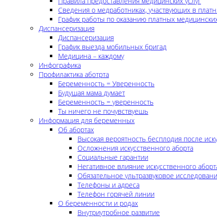
Правила предоставления медицинских услуг
Сведения о медработниках, участвующих в платн
График работы по оказанию платных медицинских
Диспансеризация
Диспансеризация
График выезда мобильных бригад
Медицина – каждому
Инфографика
Профилактика аботрта
Беременность = Уверенность
Будущая мама думает
Беременность = уверенность
Ты ничего не почувствуешь
Информация для беременных
Об абортах
Высокая вероятность бесплодия после иск
Осложнения искусственного аборта
Социальные гарантии
Негативное влияние искусственного аборт
Обязательное ультразвуковое исследован
Телефоны и адреса
Телефон горячей линии
О беременности и родах
Внутриутробное развитие