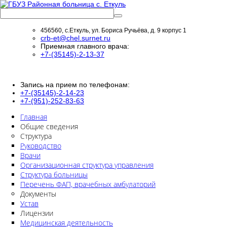
456560, с.Еткуль, ул. Бориса Ручьёва, д. 9 корпус 1
crb-et@chel.surnet.ru
Приемная главного врача:
+7-(35145)-2-13-37
Запись на прием по телефонам:
+7-(35145)-2-14-23
+7-(951)-252-83-63
Главная
Общие сведения
Структура
Руководство
Врачи
Организационная структура управления
Структура больницы
Перечень ФАП, врачебных амбулаторий
Документы
Устав
Лицензии
Медицинская деятельность