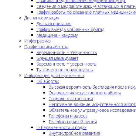
Правила предоставления медицинских услуг
Сведения о медработниках, участвующих в платн
График работы по оказанию платных медицинских
Диспансеризация
Диспансеризация
График выезда мобильных бригад
Медицина – каждому
Инфографика
Профилактика аботрта
Беременность = Уверенность
Будущая мама думает
Беременность = уверенность
Ты ничего не почувствуешь
Информация для беременных
Об абортах
Высокая вероятность бесплодия после иск
Осложнения искусственного аборта
Социальные гарантии
Негативное влияние искусственного аборт
Обязательное ультразвуковое исследован
Телефоны и адреса
Телефон горячей линии
О беременности и родах
Внутриутробное развитие