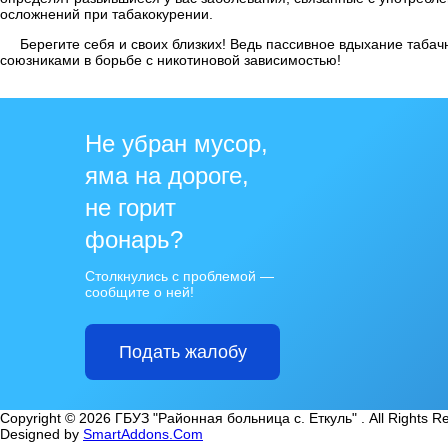
осложнений при табакокурении.
Берегите себя и своих близких! Ведь пассивное вдыхание табачн
союзниками в борьбе с никотиновой зависимостью!
Не убран мусор,
яма на дороге,
не горит
фонарь?
Столкнулись с проблемой —
сообщите о ней!
Подать жалобу
Copyright © 2026 ГБУЗ "Районная больница с. Еткуль" . All Rights R
Designed by
SmartAddons.Com