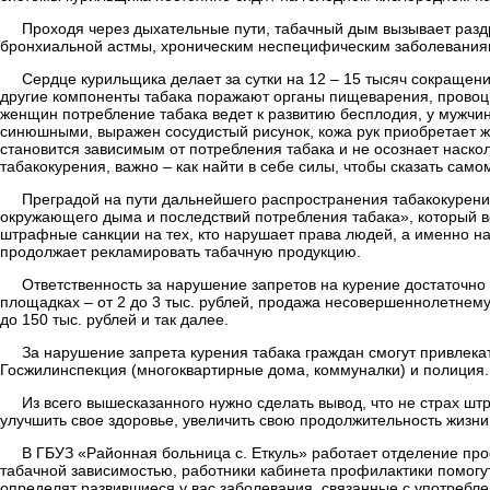
Проходя через дыхательные пути, табачный дым вызывает раздр
бронхиальной астмы, хроническим неспецифическим заболеваниям ле
Сердце курильщика делает за сутки на 12 – 15 тысяч сокращен
другие компоненты табака поражают органы пищеварения, провоци
женщин потребление табака ведет к развитию бесплодия, у мужчин
синюшными, выражен сосудистый рисунок, кожа рук приобретает ж
становится зависимым от потребления табака и не осознает наско
табакокурения, важно – как найти в себе силы, чтобы сказать самом
Преградой на пути дальнейшего распространения табакокурени
окружающего дыма и последствий потребления табака», который в
штрафные санкции на тех, кто нарушает права людей, а именно на
продолжает рекламировать табачную продукцию.
Ответственность за нарушение запретов на курение достаточно 
площадках – от 2 до 3 тыс. рублей, продажа несовершеннолетнему 
до 150 тыс. рублей и так далее.
За нарушение запрета курения табака граждан смогут привлека
Госжилинспекция (многоквартирные дома, коммуналки) и полиция.
Из всего вышесказанного нужно сделать вывод, что не страх ш
улучшить свое здоровье, увеличить свою продолжительность жизни 
В ГБУЗ «Районная больница с. Еткуль» работает отделение про
табачной зависимостью, работники кабинета профилактики помогут
определят развившиеся у вас заболевания, связанные с употреб