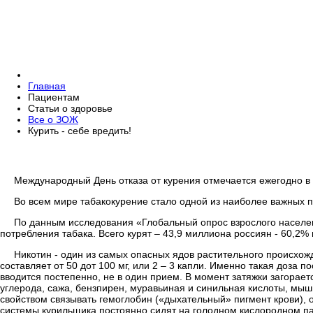
Главная
Пациентам
Статьи о здоровье
Все о ЗОЖ
Курить - себе вредить!
Международный День отказа от курения отмечается ежегодно в т
Во всем мире табакокурение стало одной из наиболее важных 
По данным исследования «Глобальный опрос взрослого населен
потребления табака. Всего курят – 43,9 миллиона россиян - 60,
Никотин - один из самых опасных ядов растительного происхожд
составляет от 50 дот 100 мг, или 2 – 3 капли. Именно такая доза п
вводится постепенно, не в один прием. В момент затяжки загорает
углерода, сажа, бензпирен, муравьиная и синильная кислоты, мыш
свойством связывать гемоглобин («дыхательный» пигмент крови),
системы курильщика постоянно сидят на голодном кислородном па