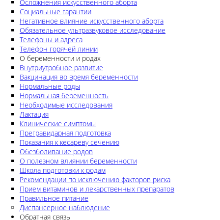
Осложнения искусственного аборта
Социальные гарантии
Негативное влияние искусственного аборта
Обязательное ультразвуковое исследование
Телефоны и адреса
Телефон горячей линии
О беременности и родах
Внутриутробное развитие
Вакцинация во время беременности
Нормальные роды
Нормальная беременность
Необходимые исследования
Лактация
Клинические симптомы
Прегравидарная подготовка
Показания к кесареву сечению
Обезболивание родов
О полезном влиянии беременности
Школа подготовки к родам
Рекомендации по исключению факторов риска
Прием витаминов и лекарственных препаратов
Правильное питание
Диспансерное наблюдение
Обратная связь