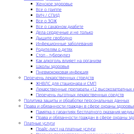
Женское здоровье
Все о гриппе
ВИЧ / СПИД
Все о ЗОЖ
Все о сахарном диабете
Дела сердечные и не только
Дышите свободно
Инфекционные заболевания
Родителям о детях
Стоп - туберкулез
Как алкоголь влияет на организм
Школы здоровья
Пневмококковая инфекция
Перечень лекарственных стредств
ЖНВЛС для стационара и СМП
Лекарственные препараты «12 высокозатратных 
Перечень льготных лекарственных средств
Политика защиты и обработки персональных данных
Права и обязанности граждан в сфере охраны здоровь
Памятка о гарантиях бесплатного оказания меди
Права и обязанности граждан в сфере охраны зд
Платные услуги
Прайс-лист на платные услуги