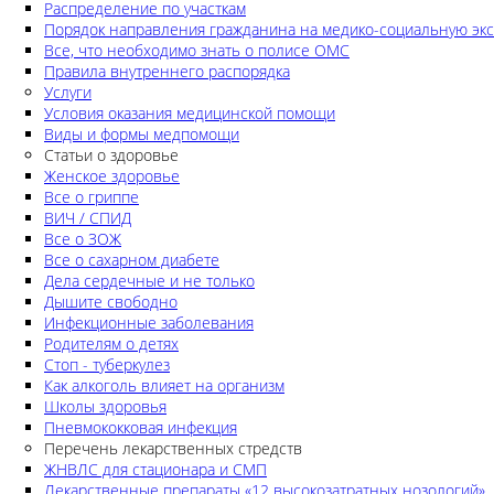
Распределение по участкам
Порядок направления гражданина на медико-социальную экс
Все, что необходимо знать о полисе ОМС
Правила внутреннего распорядка
Услуги
Условия оказания медицинской помощи
Виды и формы медпомощи
Статьи о здоровье
Женское здоровье
Все о гриппе
ВИЧ / СПИД
Все о ЗОЖ
Все о сахарном диабете
Дела сердечные и не только
Дышите свободно
Инфекционные заболевания
Родителям о детях
Стоп - туберкулез
Как алкоголь влияет на организм
Школы здоровья
Пневмококковая инфекция
Перечень лекарственных стредств
ЖНВЛС для стационара и СМП
Лекарственные препараты «12 высокозатратных нозологий»