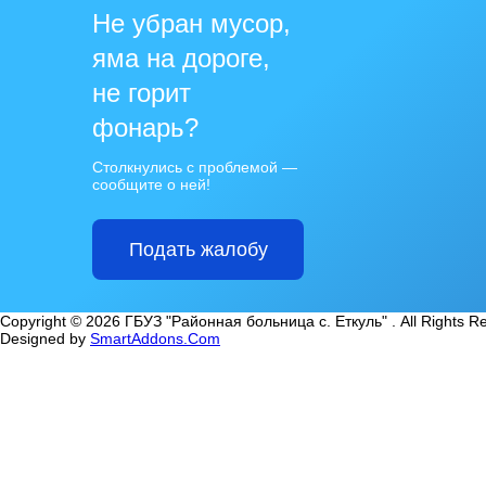
Не убран мусор,
яма на дороге,
не горит
фонарь?
Столкнулись с проблемой —
сообщите о ней!
Подать жалобу
Copyright © 2026 ГБУЗ "Районная больница с. Еткуль" . All Rights R
Designed by
SmartAddons.Com