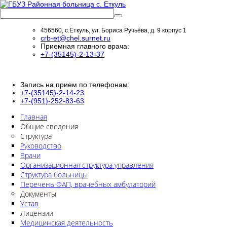
456560, с.Еткуль, ул. Бориса Ручьёва, д. 9 корпус 1
crb-et@chel.surnet.ru
Приемная главного врача:
+7-(35145)-2-13-37
Запись на прием по телефонам:
+7-(35145)-2-14-23
+7-(951)-252-83-63
Главная
Общие сведения
Структура
Руководство
Врачи
Организационная структура управления
Структура больницы
Перечень ФАП, врачебных амбулаторий
Документы
Устав
Лицензии
Медицинская деятельность