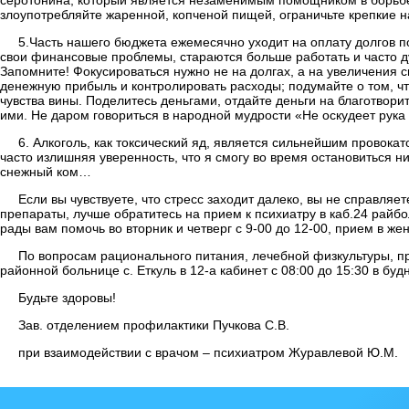
злоупотребляйте жаренной, копченой пищей, ограничьте крепкие на
5.Часть нашего бюджета ежемесячно уходит на оплату долгов по
свои финансовые проблемы, стараются больше работать и часто ду
Запомните! Фокусироваться нужно не на долгах, а на увеличения
денежную прибыль и контролировать расходы; подумайте о том, чт
чувства вины. Поделитесь деньгами, отдайте деньги на благотворит
ими. Не даром говориться в народной мудрости «Не оскудеет рука
6. Алкоголь, как токсический яд, является сильнейшим провока
часто излишняя уверенность, что я смогу во время остановиться ни
снежный ком…
Если вы чувствуете, что стресс заходит далеко, вы не справл
препараты, лучше обратитесь на прием к психиатру в каб.24 райбол
рады вам помочь во вторник и четверг с 9-00 до 12-00, прием в же
По вопросам рационального питания, лечебной физкультуры, п
районной больнице с. Еткуль в 12-а кабинет с 08:00 до 15:30 в буд
Будьте здоровы!
Зав. отделением профилактики Пучкова С.В.
при взаимодействии с врачом – психиатром Журавлевой Ю.М.