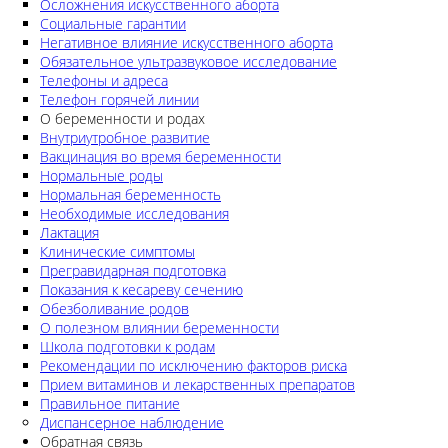
Осложнения искусственного аборта
Социальные гарантии
Негативное влияние искусственного аборта
Обязательное ультразвуковое исследование
Телефоны и адреса
Телефон горячей линии
О беременности и родах
Внутриутробное развитие
Вакцинация во время беременности
Нормальные роды
Нормальная беременность
Необходимые исследования
Лактация
Клинические симптомы
Прегравидарная подготовка
Показания к кесареву сечению
Обезболивание родов
О полезном влиянии беременности
Школа подготовки к родам
Рекомендации по исключению факторов риска
Прием витаминов и лекарственных препаратов
Правильное питание
Диспансерное наблюдение
Обратная связь