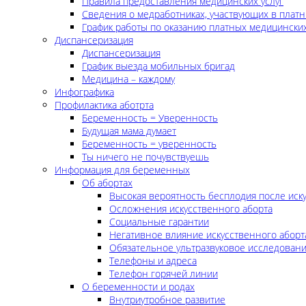
Правила предоставления медицинских услуг
Сведения о медработниках, участвующих в платн
График работы по оказанию платных медицинских
Диспансеризация
Диспансеризация
График выезда мобильных бригад
Медицина – каждому
Инфографика
Профилактика аботрта
Беременность = Уверенность
Будущая мама думает
Беременность = уверенность
Ты ничего не почувствуешь
Информация для беременных
Об абортах
Высокая вероятность бесплодия после иск
Осложнения искусственного аборта
Социальные гарантии
Негативное влияние искусственного аборт
Обязательное ультразвуковое исследован
Телефоны и адреса
Телефон горячей линии
О беременности и родах
Внутриутробное развитие