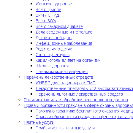
Женское здоровье
Все о гриппе
ВИЧ / СПИД
Все о ЗОЖ
Все о сахарном диабете
Дела сердечные и не только
Дышите свободно
Инфекционные заболевания
Родителям о детях
Стоп - туберкулез
Как алкоголь влияет на организм
Школы здоровья
Пневмококковая инфекция
Перечень лекарственных стредств
ЖНВЛС для стационара и СМП
Лекарственные препараты «12 высокозатратных 
Перечень льготных лекарственных средств
Политика защиты и обработки персональных данных
Права и обязанности граждан в сфере охраны здоровь
Памятка о гарантиях бесплатного оказания меди
Права и обязанности граждан в сфере охраны зд
Платные услуги
Прайс-лист на платные услуги