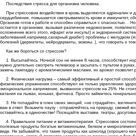
Последствия стресса для организма человека.
При стрессовом воздействии в кровь выделяются адреналин и др
сердцебиение, повышается светрываемость крови и иммунитет, о
Организм готов к работе и способен справиться с опасностью….Но
остается в организме, вызывая различное недомогание, появляютс
осложнение всего этого, ифаркт или инсульт) и эндокринной сист
заболеваний,например,сахарный диабет) проблемы с желудком (яз
болезней (дерматиты, нейродермиты, экземы..), что говорить о то
Как же бороться со стрессом?
1. Высыпайтесь. Ночной сон не менее 8 часов, способствует н
нужно длительно смотреть телевизор и засыпать с пультом в руках
зажечь лампадку с ароматическими маслами, их аромат позволит р
2. Физическая нагрузка – самый эффективный и простой способ
физические упражнения способствуют не только укреплению здоров
эмоциональное напряжение, вызванное стрессом на 25%. Не стоит
катания на лыжах, коньках, фитнеса. Просто займитесь генераль
3. Не попадайте в плен своих эмоций, «не страдайте», взгляни
вам в ответ. Возьмите паузу - отправляйтесь на природу, свежий 
оставайтесь в одиночестве! Посещайте выставки, театры, досуговы
4. Правильное питание и витаминотерапия. Стрессовое состоян
полезные продукты богатые витаминными, белком и микроэлемента
виде. Не забывайте, что такие продукты как шоколад (хорошего ка
серотонина, который является незаменимым помощником в борьбе 