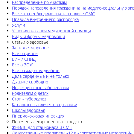
Распределение по участкам
Порядок направления гражданина на медико-социальную экс
Все, что необходимо знать о полисе ОМС
Правила внутреннего распорядка
Услуги
Условия оказания медицинской помощи
Виды и формы медпомощи
Статьи о здоровье
Женское здоровье
Все о гриппе
ВИЧ / СПИД
Все о ЗОЖ
Все о сахарном диабете
Дела сердечные и не только
Дышите свободно
Инфекционные заболевания
Родителям о детях
Стоп - туберкулез
Как алкоголь влияет на организм
Школы здоровья
Пневмококковая инфекция
Перечень лекарственных стредств
ЖНВЛС для стационара и СМП
Лекарственные препараты «12 высокозатратных нозологий»