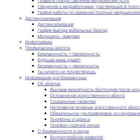
Правила предоставления медицинских услуг
Сведения о медработниках, участвующих в платн
График работы по оказанию платных медицинских
Диспансеризация
Диспансеризация
График выезда мобильных бригад
Медицина – каждому
Инфографика
Профилактика аботрта
Беременность = Уверенность
Будущая мама думает
Беременность = уверенность
Ты ничего не почувствуешь
Информация для беременных
Об абортах
Высокая вероятность бесплодия после иск
Осложнения искусственного аборта
Социальные гарантии
Негативное влияние искусственного аборт
Обязательное ультразвуковое исследован
Телефоны и адреса
Телефон горячей линии
О беременности и родах
Внутриутробное развитие