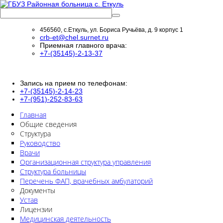
456560, с.Еткуль, ул. Бориса Ручьёва, д. 9 корпус 1
crb-et@chel.surnet.ru
Приемная главного врача:
+7-(35145)-2-13-37
Запись на прием по телефонам:
+7-(35145)-2-14-23
+7-(951)-252-83-63
Главная
Общие сведения
Структура
Руководство
Врачи
Организационная структура управления
Структура больницы
Перечень ФАП, врачебных амбулаторий
Документы
Устав
Лицензии
Медицинская деятельность