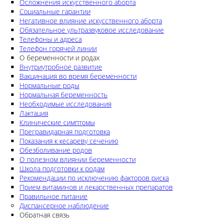
Осложнения искусственного аборта
Социальные гарантии
Негативное влияние искусственного аборта
Обязательное ультразвуковое исследование
Телефоны и адреса
Телефон горячей линии
О беременности и родах
Внутриутробное развитие
Вакцинация во время беременности
Нормальные роды
Нормальная беременность
Необходимые исследования
Лактация
Клинические симптомы
Прегравидарная подготовка
Показания к кесареву сечению
Обезболивание родов
О полезном влиянии беременности
Школа подготовки к родам
Рекомендации по исключению факторов риска
Прием витаминов и лекарственных препаратов
Правильное питание
Диспансерное наблюдение
Обратная связь