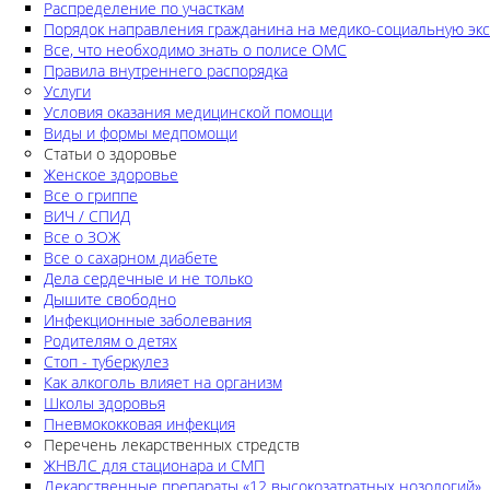
Распределение по участкам
Порядок направления гражданина на медико-социальную экс
Все, что необходимо знать о полисе ОМС
Правила внутреннего распорядка
Услуги
Условия оказания медицинской помощи
Виды и формы медпомощи
Статьи о здоровье
Женское здоровье
Все о гриппе
ВИЧ / СПИД
Все о ЗОЖ
Все о сахарном диабете
Дела сердечные и не только
Дышите свободно
Инфекционные заболевания
Родителям о детях
Стоп - туберкулез
Как алкоголь влияет на организм
Школы здоровья
Пневмококковая инфекция
Перечень лекарственных стредств
ЖНВЛС для стационара и СМП
Лекарственные препараты «12 высокозатратных нозологий»