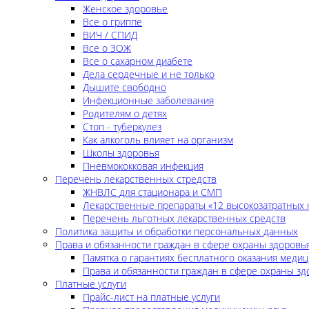
Женское здоровье
Все о гриппе
ВИЧ / СПИД
Все о ЗОЖ
Все о сахарном диабете
Дела сердечные и не только
Дышите свободно
Инфекционные заболевания
Родителям о детях
Стоп - туберкулез
Как алкоголь влияет на организм
Школы здоровья
Пневмококковая инфекция
Перечень лекарственных стредств
ЖНВЛС для стационара и СМП
Лекарственные препараты «12 высокозатратных 
Перечень льготных лекарственных средств
Политика защиты и обработки персональных данных
Права и обязанности граждан в сфере охраны здоровь
Памятка о гарантиях бесплатного оказания меди
Права и обязанности граждан в сфере охраны зд
Платные услуги
Прайс-лист на платные услуги