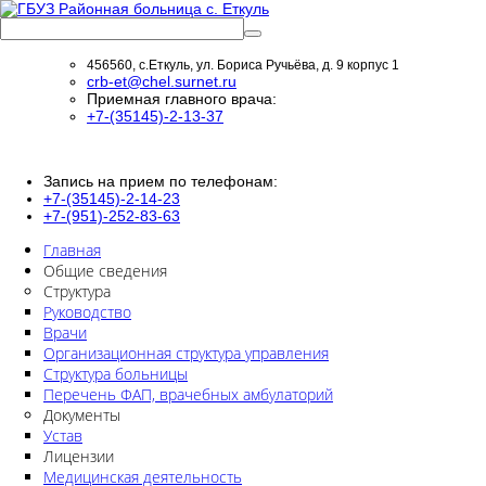
456560, с.Еткуль, ул. Бориса Ручьёва, д. 9 корпус 1
crb-et@chel.surnet.ru
Приемная главного врача:
+7-(35145)-2-13-37
Запись на прием по телефонам:
+7-(35145)-2-14-23
+7-(951)-252-83-63
Главная
Общие сведения
Структура
Руководство
Врачи
Организационная структура управления
Структура больницы
Перечень ФАП, врачебных амбулаторий
Документы
Устав
Лицензии
Медицинская деятельность