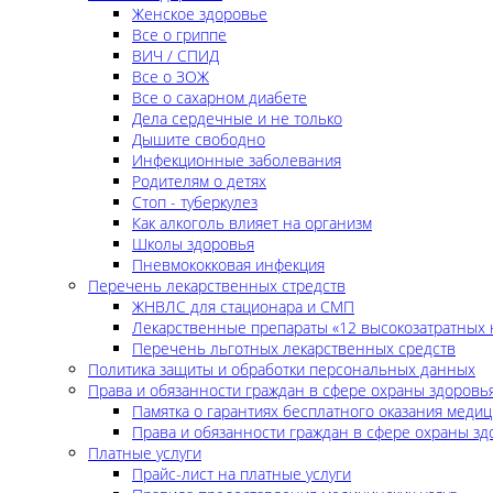
Женское здоровье
Все о гриппе
ВИЧ / СПИД
Все о ЗОЖ
Все о сахарном диабете
Дела сердечные и не только
Дышите свободно
Инфекционные заболевания
Родителям о детях
Стоп - туберкулез
Как алкоголь влияет на организм
Школы здоровья
Пневмококковая инфекция
Перечень лекарственных стредств
ЖНВЛС для стационара и СМП
Лекарственные препараты «12 высокозатратных 
Перечень льготных лекарственных средств
Политика защиты и обработки персональных данных
Права и обязанности граждан в сфере охраны здоровь
Памятка о гарантиях бесплатного оказания меди
Права и обязанности граждан в сфере охраны зд
Платные услуги
Прайс-лист на платные услуги