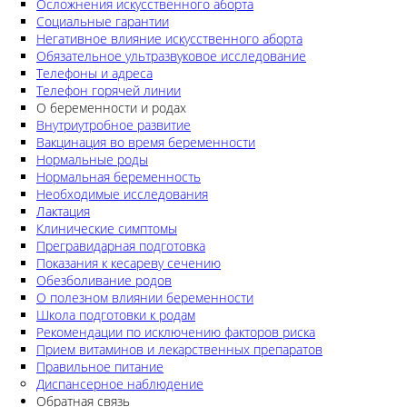
Осложнения искусственного аборта
Социальные гарантии
Негативное влияние искусственного аборта
Обязательное ультразвуковое исследование
Телефоны и адреса
Телефон горячей линии
О беременности и родах
Внутриутробное развитие
Вакцинация во время беременности
Нормальные роды
Нормальная беременность
Необходимые исследования
Лактация
Клинические симптомы
Прегравидарная подготовка
Показания к кесареву сечению
Обезболивание родов
О полезном влиянии беременности
Школа подготовки к родам
Рекомендации по исключению факторов риска
Прием витаминов и лекарственных препаратов
Правильное питание
Диспансерное наблюдение
Обратная связь