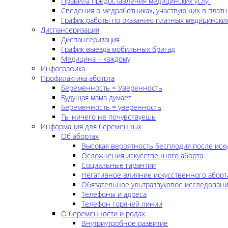
Правила предоставления медицинских услуг
Сведения о медработниках, участвующих в платн
График работы по оказанию платных медицинских
Диспансеризация
Диспансеризация
График выезда мобильных бригад
Медицина – каждому
Инфографика
Профилактика аботрта
Беременность = Уверенность
Будущая мама думает
Беременность = уверенность
Ты ничего не почувствуешь
Информация для беременных
Об абортах
Высокая вероятность бесплодия после иск
Осложнения искусственного аборта
Социальные гарантии
Негативное влияние искусственного аборт
Обязательное ультразвуковое исследован
Телефоны и адреса
Телефон горячей линии
О беременности и родах
Внутриутробное развитие