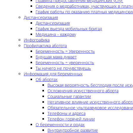
Правила предоставления медицинских услуг
Сведения о медработниках, участвующих в платн
График работы по оказанию платных медицинских
Диспансеризация
Диспансеризация
График выезда мобильных бригад
Медицина – каждому
Инфографика
Профилактика аботрта
Беременность = Уверенность
Будущая мама думает
Беременность = уверенность
Ты ничего не почувствуешь
Информация для беременных
Об абортах
Высокая вероятность бесплодия после иск
Осложнения искусственного аборта
Социальные гарантии
Негативное влияние искусственного аборт
Обязательное ультразвуковое исследован
Телефоны и адреса
Телефон горячей линии
О беременности и родах
Внутриутробное развитие