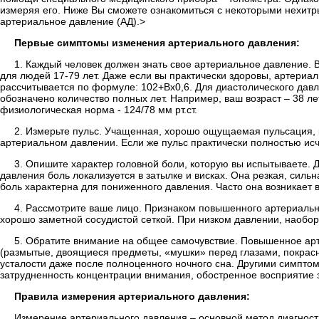
измеряя его. Ниже Вы сможете ознакомиться с некоторыми нехитры
артериальное давление (АД).>
Первые симптомы изменения артериального давления:
1. Каждый человек должен знать свое артериальное давление. 
для людей 17-79 лет. Даже если вы практически здоровы, артериа
рассчитывается по формуле: 102+Вх0,6. Для диастолического давл
обозначено количество полных лет. Например, ваш возраст – 38 л
физиологическая норма - 124/78 мм рт.ст.
2. Измерьте пульс. Учащенная, хорошо ощущаемая пульсация, 
артериальном давлении. Если же пульс практически полностью исч
3. Опишите характер головной боли, которую вы испытываете. 
давления боль локализуется в затылке и висках. Она резкая, сил
боль характерна для пониженного давления. Часто она возникает 
4. Рассмотрите ваше лицо. Признаком повышенного артериальн
хорошо заметной сосудистой сеткой. При низком давлении, наобо
5. Обратите внимание на общее самочувствие. Повышенное ар
(размытые, двоящиеся предметы, «мушки» перед глазами, покрасне
усталости даже после полноценного ночного сна. Другими симпто
затрудненность концентрации внимания, обостренное восприятие за
Правила измерения артериального давления:
Измерение артериального давления – основной метод диагност