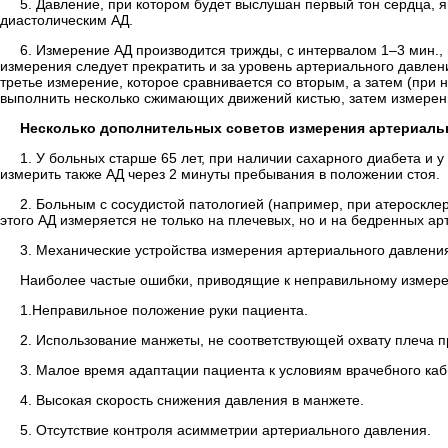
5. Давление, при котором будет выслушан первый тон сердца, 
диастолическим АД.
6. Измерение АД производится трижды, с интервалом 1–3 мин., 
измерения следует прекратить и за уровень артериального давлени
третье измерение, которое сравнивается со вторым, а затем (при 
выполнить несколько сжимающих движений кистью, затем измерен
Несколько дополнительных советов измерения артериаль
1. У больных старше 65 лет, при наличии сахарного диабета и
измерить также АД через 2 минуты пребывания в положении стоя.
2. Больным с сосудистой патологией (например, при атероскле
этого АД измеряется не только на плечевых, но и на бедренных а
3. Механические устройства измерения артериального давления
Наиболее частые ошибки, приводящие к неправильному измере
1.Неправильное положение руки пациента.
2. Использование манжеты, не соответствующей охвату плеча п
3. Малое время адаптации пациента к условиям врачебного каб
4. Высокая скорость снижения давления в манжете.
5. Отсутствие контроля асимметрии артериального давления.