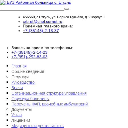
456560, с.Еткуль, ул. Бориса Ручьёва, д. 9 корпус 1
crb-et@chel.surnet.ru
Приемная главного врача:
+7-(35145)-2-13-37
Запись на прием по телефонам:
+7-(35145)-2-14-23
+7-(951)-252-83-63
Главная
Общие сведения
Структура
Руководство
Врачи
Организационная структура управления
Структура больницы
Перечень ФАП, врачебных амбулаторий
Документы
Устав
Лицензии
Медицинская деятельность