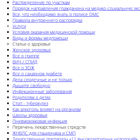
Распределение по участкам
Порядок направления гражданина на медико-социальную экс
Все, что необходимо знать о полисе ОМС
Правила внутреннего распорядка
Услуги
Условия оказания медицинской помощи
Виды и формы медпомощи
Статьи о здоровье
Женское здоровье
Все о гриппе
ВИЧ / СПИД
Все о ЗОЖ
Все о сахарном диабете
Дела сердечные и не только
Дышите свободно
Инфекционные заболевания
Родителям о детях
Стоп - туберкулез
Как алкоголь влияет на организм
Школы здоровья
Пневмококковая инфекция
Перечень лекарственных стредств
ЖНВЛС для стационара и СМП
Лекарственные препараты «12 высокозатратных нозологий»