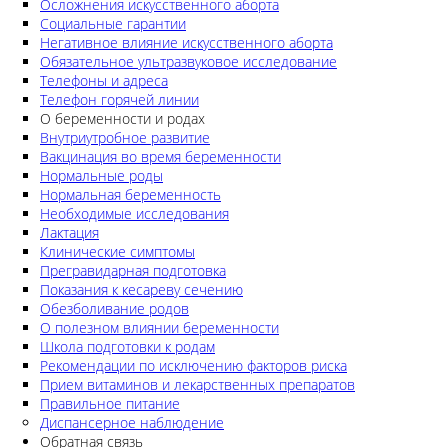
Осложнения искусственного аборта
Социальные гарантии
Негативное влияние искусственного аборта
Обязательное ультразвуковое исследование
Телефоны и адреса
Телефон горячей линии
О беременности и родах
Внутриутробное развитие
Вакцинация во время беременности
Нормальные роды
Нормальная беременность
Необходимые исследования
Лактация
Клинические симптомы
Прегравидарная подготовка
Показания к кесареву сечению
Обезболивание родов
О полезном влиянии беременности
Школа подготовки к родам
Рекомендации по исключению факторов риска
Прием витаминов и лекарственных препаратов
Правильное питание
Диспансерное наблюдение
Обратная связь