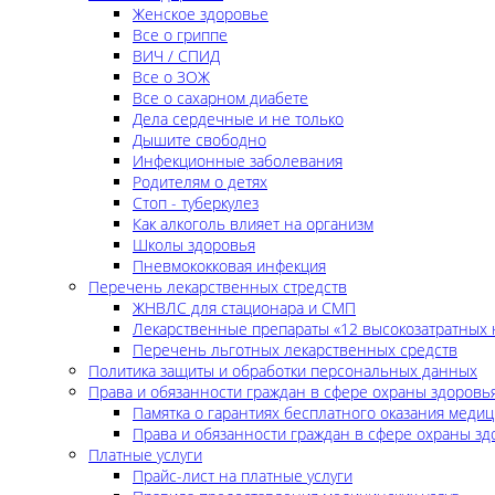
Женское здоровье
Все о гриппе
ВИЧ / СПИД
Все о ЗОЖ
Все о сахарном диабете
Дела сердечные и не только
Дышите свободно
Инфекционные заболевания
Родителям о детях
Стоп - туберкулез
Как алкоголь влияет на организм
Школы здоровья
Пневмококковая инфекция
Перечень лекарственных стредств
ЖНВЛС для стационара и СМП
Лекарственные препараты «12 высокозатратных 
Перечень льготных лекарственных средств
Политика защиты и обработки персональных данных
Права и обязанности граждан в сфере охраны здоровь
Памятка о гарантиях бесплатного оказания меди
Права и обязанности граждан в сфере охраны зд
Платные услуги
Прайс-лист на платные услуги