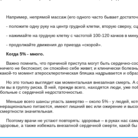
Например, непрямой массаж (его одного часто бывает достаточ
- положите одну руку на центр грудной клетки, вторую сверху, с
- нажимайте на грудную клетку с частотой 100-120 качков в мин
- продолжайте движения до приезда «скорой».
Когда 5% - много.
Важно помнить, что причиной приступа могут быть сердечно-сос
ничего не беспокоит, он спокойно себе живет, и клинически болез
какой-то момент атеросклеротическая бляшка надрывается и образ
Но это только выглядит как моментальная внезапная смерть. А 
ли вы в группу риска. В ней, прежде всего, находятся люди, уже п
больные с сердечной недостаточностью.
Меньше всего шансы упасть замертво – около 5% - у людей, кот
нерационально питаются, имеют лишний вес или ожирение и высок
смертности значительная.
Поэтому врачи не устают повторять: здоровье – в руках нас са
здоровье, а также избежать внезапной сердечной смерти, какой бы