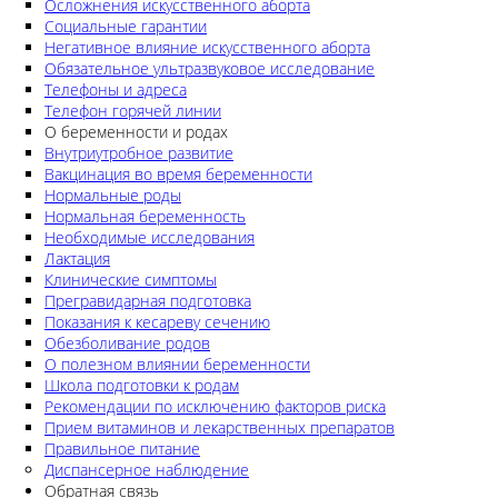
Осложнения искусственного аборта
Социальные гарантии
Негативное влияние искусственного аборта
Обязательное ультразвуковое исследование
Телефоны и адреса
Телефон горячей линии
О беременности и родах
Внутриутробное развитие
Вакцинация во время беременности
Нормальные роды
Нормальная беременность
Необходимые исследования
Лактация
Клинические симптомы
Прегравидарная подготовка
Показания к кесареву сечению
Обезболивание родов
О полезном влиянии беременности
Школа подготовки к родам
Рекомендации по исключению факторов риска
Прием витаминов и лекарственных препаратов
Правильное питание
Диспансерное наблюдение
Обратная связь