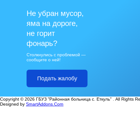
Не убран мусор,
яма на дороге,
не горит
фонарь?
Столкнулись с проблемой —
сообщите о ней!
Подать жалобу
Copyright © 2026 ГБУЗ "Районная больница с. Еткуль" . All Rights R
Designed by
SmartAddons.Com