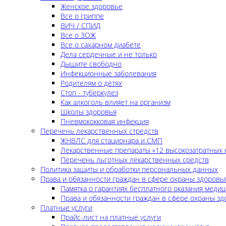
Женское здоровье
Все о гриппе
ВИЧ / СПИД
Все о ЗОЖ
Все о сахарном диабете
Дела сердечные и не только
Дышите свободно
Инфекционные заболевания
Родителям о детях
Стоп - туберкулез
Как алкоголь влияет на организм
Школы здоровья
Пневмококковая инфекция
Перечень лекарственных стредств
ЖНВЛС для стационара и СМП
Лекарственные препараты «12 высокозатратных 
Перечень льготных лекарственных средств
Политика защиты и обработки персональных данных
Права и обязанности граждан в сфере охраны здоровь
Памятка о гарантиях бесплатного оказания меди
Права и обязанности граждан в сфере охраны зд
Платные услуги
Прайс-лист на платные услуги