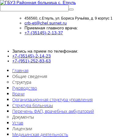
456560, с.Еткуль, ул. Бориса Ручьёва, д. 9 корпус 1
crb-et@chel.surnet.ru
Приемная главного врача:
+7-(35145)-2-13-37
Запись на прием по телефонам:
+7-(35145)-2-14-23
+7-(951)-252-83-63
Главная
Общие сведения
Структура
Руководство
Врачи
Организационная структура управления
Структура больницы
Перечень ФАП, врачебных амбулаторий
Документы
Устав
Лицензии
Медицинская деятельность