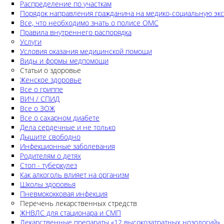
Распределение по участкам
Порядок направления гражданина на медико-социальную экс
Все, что необходимо знать о полисе ОМС
Правила внутреннего распорядка
Услуги
Условия оказания медицинской помощи
Виды и формы медпомощи
Статьи о здоровье
Женское здоровье
Все о гриппе
ВИЧ / СПИД
Все о ЗОЖ
Все о сахарном диабете
Дела сердечные и не только
Дышите свободно
Инфекционные заболевания
Родителям о детях
Стоп - туберкулез
Как алкоголь влияет на организм
Школы здоровья
Пневмококковая инфекция
Перечень лекарственных стредств
ЖНВЛС для стационара и СМП
Лекарственные препараты «12 высокозатратных нозологий»