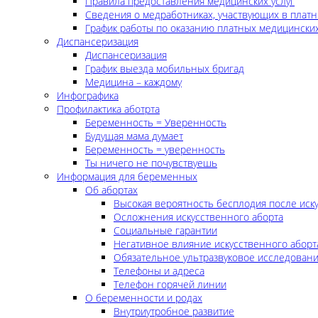
Правила предоставления медицинских услуг
Сведения о медработниках, участвующих в платн
График работы по оказанию платных медицинских
Диспансеризация
Диспансеризация
График выезда мобильных бригад
Медицина – каждому
Инфографика
Профилактика аботрта
Беременность = Уверенность
Будущая мама думает
Беременность = уверенность
Ты ничего не почувствуешь
Информация для беременных
Об абортах
Высокая вероятность бесплодия после иск
Осложнения искусственного аборта
Социальные гарантии
Негативное влияние искусственного аборт
Обязательное ультразвуковое исследован
Телефоны и адреса
Телефон горячей линии
О беременности и родах
Внутриутробное развитие