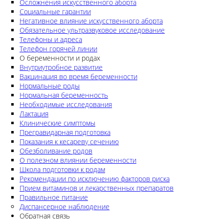
Осложнения искусственного аборта
Социальные гарантии
Негативное влияние искусственного аборта
Обязательное ультразвуковое исследование
Телефоны и адреса
Телефон горячей линии
О беременности и родах
Внутриутробное развитие
Вакцинация во время беременности
Нормальные роды
Нормальная беременность
Необходимые исследования
Лактация
Клинические симптомы
Прегравидарная подготовка
Показания к кесареву сечению
Обезболивание родов
О полезном влиянии беременности
Школа подготовки к родам
Рекомендации по исключению факторов риска
Прием витаминов и лекарственных препаратов
Правильное питание
Диспансерное наблюдение
Обратная связь