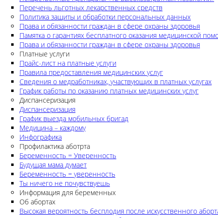
Перечень льготных лекарственных средств
Политика защиты и обработки персональных данных
Права и обязанности граждан в сфере охраны здоровья
Памятка о гарантиях бесплатного оказания медицинской по
Права и обязанности граждан в сфере охраны здоровья
Платные услуги
Прайс-лист на платные услуги
Правила предоставления медицинских услуг
Сведения о медработниках, участвующих в платных услугах
График работы по оказанию платных медицинских услуг
Диспансеризация
Диспансеризация
График выезда мобильных бригад
Медицина – каждому
Инфографика
Профилактика аботрта
Беременность = Уверенность
Будущая мама думает
Беременность = уверенность
Ты ничего не почувствуешь
Информация для беременных
Об абортах
Высокая вероятность бесплодия после искусственного аборт