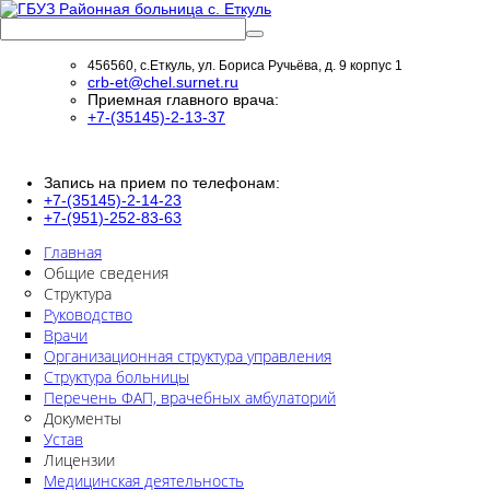
456560, с.Еткуль, ул. Бориса Ручьёва, д. 9 корпус 1
crb-et@chel.surnet.ru
Приемная главного врача:
+7-(35145)-2-13-37
Запись на прием по телефонам:
+7-(35145)-2-14-23
+7-(951)-252-83-63
Главная
Общие сведения
Структура
Руководство
Врачи
Организационная структура управления
Структура больницы
Перечень ФАП, врачебных амбулаторий
Документы
Устав
Лицензии
Медицинская деятельность