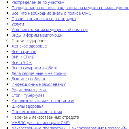
Распределение по участкам
Порядок направления гражданина на медико-социальную экс
Все, что необходимо знать о полисе ОМС
Правила внутреннего распорядка
Услуги
Условия оказания медицинской помощи
Виды и формы медпомощи
Статьи о здоровье
Женское здоровье
Все о гриппе
ВИЧ / СПИД
Все о ЗОЖ
Все о сахарном диабете
Дела сердечные и не только
Дышите свободно
Инфекционные заболевания
Родителям о детях
Стоп - туберкулез
Как алкоголь влияет на организм
Школы здоровья
Пневмококковая инфекция
Перечень лекарственных стредств
ЖНВЛС для стационара и СМП
Лекарственные препараты «12 высокозатратных нозологий»