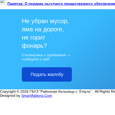
Памятка: О порядке льготного лекарственного обеспечен
Не убран мусор,
яма на дороге,
не горит
фонарь?
Столкнулись с проблемой —
сообщите о ней!
Подать жалобу
Copyright © 2026 ГБУЗ "Районная больница с. Еткуль" . All Rights R
Designed by
SmartAddons.Com