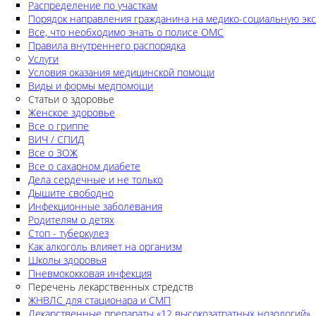
Распределение по участкам
Порядок направления гражданина на медико-социальную экс
Все, что необходимо знать о полисе ОМС
Правила внутреннего распорядка
Услуги
Условия оказания медицинской помощи
Виды и формы медпомощи
Статьи о здоровье
Женское здоровье
Все о гриппе
ВИЧ / СПИД
Все о ЗОЖ
Все о сахарном диабете
Дела сердечные и не только
Дышите свободно
Инфекционные заболевания
Родителям о детях
Стоп - туберкулез
Как алкоголь влияет на организм
Школы здоровья
Пневмококковая инфекция
Перечень лекарственных стредств
ЖНВЛС для стационара и СМП
Лекарственные препараты «12 высокозатратных нозологий»