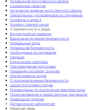
Осложнения искусственного аборта
Социальные гарантии
Негативное влияние искусственного аборта
Обязательное ультразвуковое исследование
Телефоны и адреса
Телефон горячей линии
О беременности и родах
Внутриутробное развитие
Вакцинация во время беременности
Нормальные роды
Нормальная беременность
Необходимые исследования
Лактация
Клинические симптомы
Прегравидарная подготовка
Показания к кесареву сечению
Обезболивание родов
О полезном влиянии беременности
Школа подготовки к родам
Рекомендации по исключению факторов риска
Прием витаминов и лекарственных препаратов
Правильное питание
Диспансерное наблюдение
Обратная связь