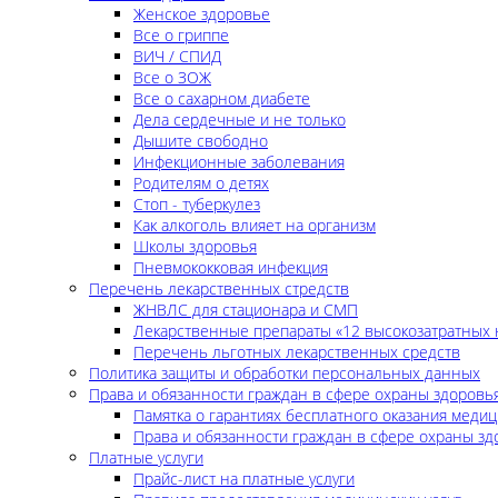
Женское здоровье
Все о гриппе
ВИЧ / СПИД
Все о ЗОЖ
Все о сахарном диабете
Дела сердечные и не только
Дышите свободно
Инфекционные заболевания
Родителям о детях
Стоп - туберкулез
Как алкоголь влияет на организм
Школы здоровья
Пневмококковая инфекция
Перечень лекарственных стредств
ЖНВЛС для стационара и СМП
Лекарственные препараты «12 высокозатратных 
Перечень льготных лекарственных средств
Политика защиты и обработки персональных данных
Права и обязанности граждан в сфере охраны здоровь
Памятка о гарантиях бесплатного оказания меди
Права и обязанности граждан в сфере охраны зд
Платные услуги
Прайс-лист на платные услуги