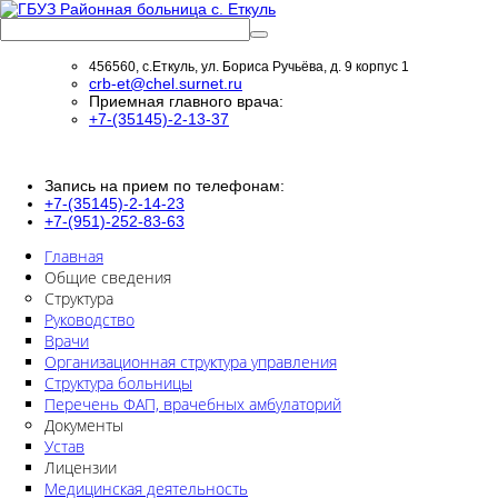
456560, с.Еткуль, ул. Бориса Ручьёва, д. 9 корпус 1
crb-et@chel.surnet.ru
Приемная главного врача:
+7-(35145)-2-13-37
Запись на прием по телефонам:
+7-(35145)-2-14-23
+7-(951)-252-83-63
Главная
Общие сведения
Структура
Руководство
Врачи
Организационная структура управления
Структура больницы
Перечень ФАП, врачебных амбулаторий
Документы
Устав
Лицензии
Медицинская деятельность