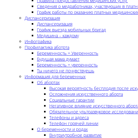
Правила предоставления медицинских услуг
Сведения о медработниках, участвующих в платн
График работы по оказанию платных медицинских
Диспансеризация
Диспансеризация
График выезда мобильных бригад
Медицина – каждому
Инфографика
Профилактика аботрта
Беременность = Уверенность
Будущая мама думает
Беременность = уверенность
Ты ничего не почувствуешь
Информация для беременных
Об абортах
Высокая вероятность бесплодия после иск
Осложнения искусственного аборта
Социальные гарантии
Негативное влияние искусственного аборт
Обязательное ультразвуковое исследован
Телефоны и адреса
Телефон горячей линии
О беременности и родах
Внутриутробное развитие