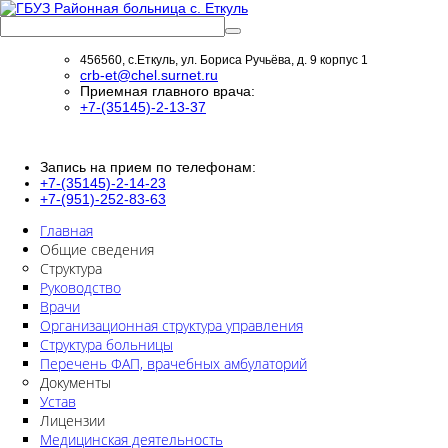
456560, с.Еткуль, ул. Бориса Ручьёва, д. 9 корпус 1
crb-et@chel.surnet.ru
Приемная главного врача:
+7-(35145)-2-13-37
Запись на прием по телефонам:
+7-(35145)-2-14-23
+7-(951)-252-83-63
Главная
Общие сведения
Структура
Руководство
Врачи
Организационная структура управления
Структура больницы
Перечень ФАП, врачебных амбулаторий
Документы
Устав
Лицензии
Медицинская деятельность