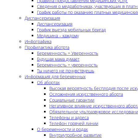
Правила предоставления медицинских услуг
Сведения о медработниках, участвующих в платн
График работы по оказанию платных медицинских
Диспансеризация
Диспансеризация
График выезда мобильных бригад
Медицина – каждому
Инфографика
Профилактика аботрта
Беременность = Уверенность
Будущая мама думает
Беременность = уверенность
Ты ничего не почувствуешь
Информация для беременных
Об абортах
Высокая вероятность бесплодия после иск
Осложнения искусственного аборта
Социальные гарантии
Негативное влияние искусственного аборт
Обязательное ультразвуковое исследован
Телефоны и адреса
Телефон горячей линии
О беременности и родах
Внутриутробное развитие