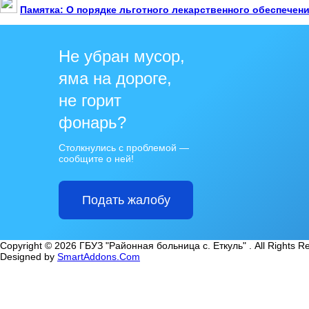
Памятка: О порядке льготного лекарственного обеспечен
Не убран мусор,
яма на дороге,
не горит
фонарь?
Столкнулись с проблемой —
сообщите о ней!
Подать жалобу
Copyright © 2026 ГБУЗ "Районная больница с. Еткуль" . All Rights R
Designed by
SmartAddons.Com