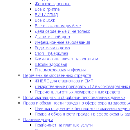
Женское здоровье
Все о гриппе
ВИЧ / СПИД
Все о ЗОЖ
Все о сахарном диабете
Дела сердечные и не только
Дышите свободно
Инфекционные заболевания
Родителям о детях
Стоп - туберкулез
Как алкоголь влияет на организм
Школы здоровья
Пневмококковая инфекция
Перечень лекарственных стредств
ЖНВЛС для стационара и СМП
Лекарственные препараты «12 высокозатратных 
Перечень льготных лекарственных средств
Политика защиты и обработки персональных данных
Права и обязанности граждан в сфере охраны здоровь
Памятка о гарантиях бесплатного оказания меди
Права и обязанности граждан в сфере охраны зд
Платные услуги
Прайс-лист на платные услуги