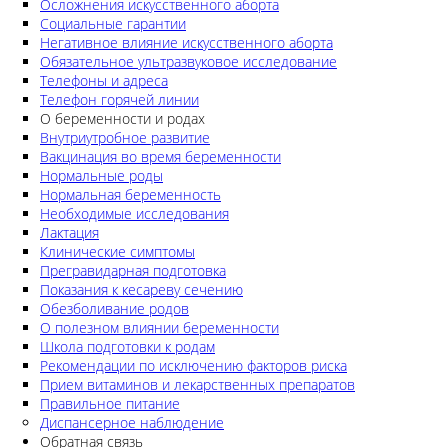
Осложнения искусственного аборта
Социальные гарантии
Негативное влияние искусственного аборта
Обязательное ультразвуковое исследование
Телефоны и адреса
Телефон горячей линии
О беременности и родах
Внутриутробное развитие
Вакцинация во время беременности
Нормальные роды
Нормальная беременность
Необходимые исследования
Лактация
Клинические симптомы
Прегравидарная подготовка
Показания к кесареву сечению
Обезболивание родов
О полезном влиянии беременности
Школа подготовки к родам
Рекомендации по исключению факторов риска
Прием витаминов и лекарственных препаратов
Правильное питание
Диспансерное наблюдение
Обратная связь