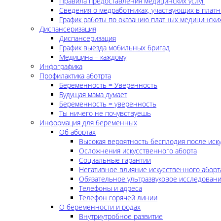
Правила предоставления медицинских услуг
Сведения о медработниках, участвующих в платн
График работы по оказанию платных медицинских
Диспансеризация
Диспансеризация
График выезда мобильных бригад
Медицина – каждому
Инфографика
Профилактика аботрта
Беременность = Уверенность
Будущая мама думает
Беременность = уверенность
Ты ничего не почувствуешь
Информация для беременных
Об абортах
Высокая вероятность бесплодия после иск
Осложнения искусственного аборта
Социальные гарантии
Негативное влияние искусственного аборт
Обязательное ультразвуковое исследован
Телефоны и адреса
Телефон горячей линии
О беременности и родах
Внутриутробное развитие