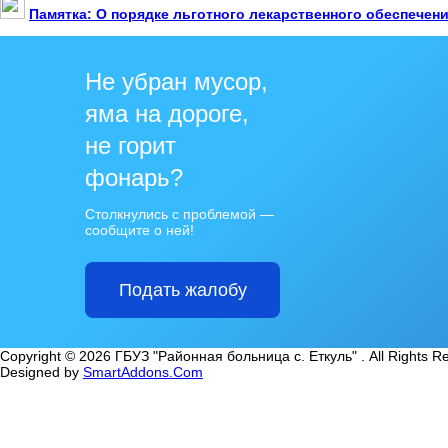
Памятка: О порядке льготного лекарственного обеспечен
Не убран мусор,
яма на дороге,
не горит
фонарь?
Столкнулись с проблемой —
сообщите о ней!
Подать жалобу
Copyright © 2026 ГБУЗ "Районная больница с. Еткуль" . All Rights R
Designed by
SmartAddons.Com