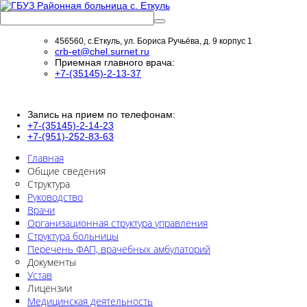
456560, с.Еткуль, ул. Бориса Ручьёва, д. 9 корпус 1
crb-et@chel.surnet.ru
Приемная главного врача:
+7-(35145)-2-13-37
Запись на прием по телефонам:
+7-(35145)-2-14-23
+7-(951)-252-83-63
Главная
Общие сведения
Структура
Руководство
Врачи
Организационная структура управления
Структура больницы
Перечень ФАП, врачебных амбулаторий
Документы
Устав
Лицензии
Медицинская деятельность