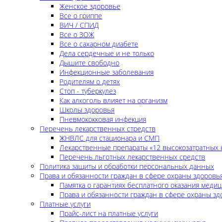
Женское здоровье
Все о гриппе
ВИЧ / СПИД
Все о ЗОЖ
Все о сахарном диабете
Дела сердечные и не только
Дышите свободно
Инфекционные заболевания
Родителям о детях
Стоп - туберкулез
Как алкоголь влияет на организм
Школы здоровья
Пневмококковая инфекция
Перечень лекарственных стредств
ЖНВЛС для стационара и СМП
Лекарственные препараты «12 высокозатратных 
Перечень льготных лекарственных средств
Политика защиты и обработки персональных данных
Права и обязанности граждан в сфере охраны здоровь
Памятка о гарантиях бесплатного оказания меди
Права и обязанности граждан в сфере охраны зд
Платные услуги
Прайс-лист на платные услуги