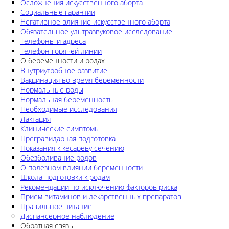
Осложнения искусственного аборта
Социальные гарантии
Негативное влияние искусственного аборта
Обязательное ультразвуковое исследование
Телефоны и адреса
Телефон горячей линии
О беременности и родах
Внутриутробное развитие
Вакцинация во время беременности
Нормальные роды
Нормальная беременность
Необходимые исследования
Лактация
Клинические симптомы
Прегравидарная подготовка
Показания к кесареву сечению
Обезболивание родов
О полезном влиянии беременности
Школа подготовки к родам
Рекомендации по исключению факторов риска
Прием витаминов и лекарственных препаратов
Правильное питание
Диспансерное наблюдение
Обратная связь