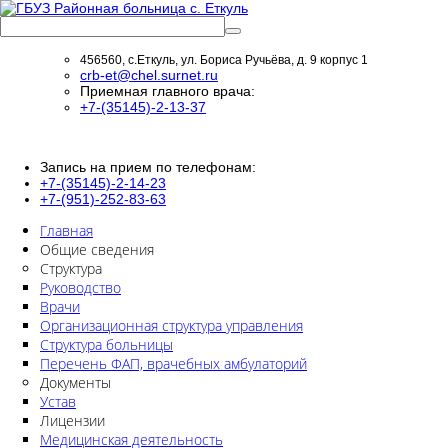
456560, с.Еткуль, ул. Бориса Ручьёва, д. 9 корпус 1
crb-et@chel.surnet.ru
Приемная главного врача:
+7-(35145)-2-13-37
Запись на прием по телефонам:
+7-(35145)-2-14-23
+7-(951)-252-83-63
Главная
Общие сведения
Структура
Руководство
Врачи
Организационная структура управления
Структура больницы
Перечень ФАП, врачебных амбулаторий
Документы
Устав
Лицензии
Медицинская деятельность