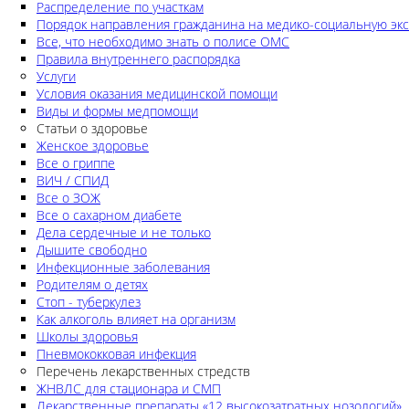
Распределение по участкам
Порядок направления гражданина на медико-социальную экс
Все, что необходимо знать о полисе ОМС
Правила внутреннего распорядка
Услуги
Условия оказания медицинской помощи
Виды и формы медпомощи
Статьи о здоровье
Женское здоровье
Все о гриппе
ВИЧ / СПИД
Все о ЗОЖ
Все о сахарном диабете
Дела сердечные и не только
Дышите свободно
Инфекционные заболевания
Родителям о детях
Стоп - туберкулез
Как алкоголь влияет на организм
Школы здоровья
Пневмококковая инфекция
Перечень лекарственных стредств
ЖНВЛС для стационара и СМП
Лекарственные препараты «12 высокозатратных нозологий»