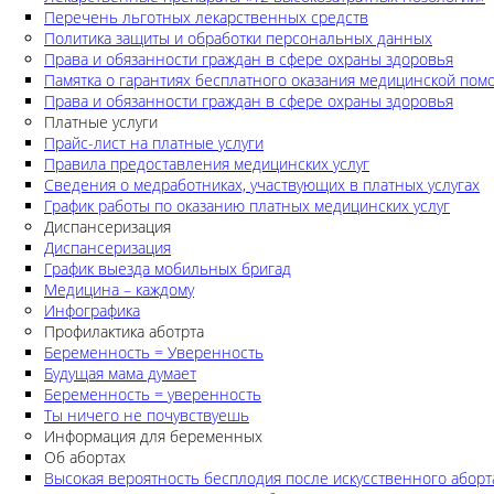
Перечень льготных лекарственных средств
Политика защиты и обработки персональных данных
Права и обязанности граждан в сфере охраны здоровья
Памятка о гарантиях бесплатного оказания медицинской по
Права и обязанности граждан в сфере охраны здоровья
Платные услуги
Прайс-лист на платные услуги
Правила предоставления медицинских услуг
Сведения о медработниках, участвующих в платных услугах
График работы по оказанию платных медицинских услуг
Диспансеризация
Диспансеризация
График выезда мобильных бригад
Медицина – каждому
Инфографика
Профилактика аботрта
Беременность = Уверенность
Будущая мама думает
Беременность = уверенность
Ты ничего не почувствуешь
Информация для беременных
Об абортах
Высокая вероятность бесплодия после искусственного аборт