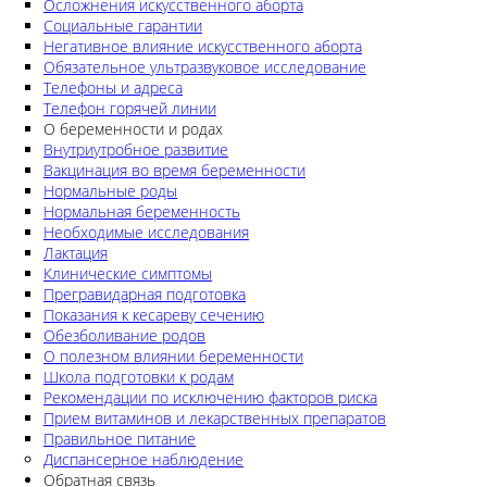
Осложнения искусственного аборта
Социальные гарантии
Негативное влияние искусственного аборта
Обязательное ультразвуковое исследование
Телефоны и адреса
Телефон горячей линии
О беременности и родах
Внутриутробное развитие
Вакцинация во время беременности
Нормальные роды
Нормальная беременность
Необходимые исследования
Лактация
Клинические симптомы
Прегравидарная подготовка
Показания к кесареву сечению
Обезболивание родов
О полезном влиянии беременности
Школа подготовки к родам
Рекомендации по исключению факторов риска
Прием витаминов и лекарственных препаратов
Правильное питание
Диспансерное наблюдение
Обратная связь