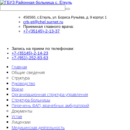
456560, с.Еткуль, ул. Бориса Ручьёва, д. 9 корпус 1
crb-et@chel.surnet.ru
Приемная главного врача:
+7-(35145)-2-13-37
Запись на прием по телефонам:
+7-(35145)-2-14-23
+7-(951)-252-83-63
Главная
Общие сведения
Структура
Руководство
Врачи
Организационная структура управления
Структура больницы
Перечень ФАП, врачебных амбулаторий
Документы
Устав
Лицензии
Медицинская деятельность