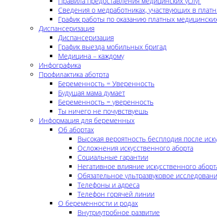
Правила предоставления медицинских услуг
Сведения о медработниках, участвующих в платн
График работы по оказанию платных медицинских
Диспансеризация
Диспансеризация
График выезда мобильных бригад
Медицина – каждому
Инфографика
Профилактика аботрта
Беременность = Уверенность
Будущая мама думает
Беременность = уверенность
Ты ничего не почувствуешь
Информация для беременных
Об абортах
Высокая вероятность бесплодия после иск
Осложнения искусственного аборта
Социальные гарантии
Негативное влияние искусственного аборт
Обязательное ультразвуковое исследован
Телефоны и адреса
Телефон горячей линии
О беременности и родах
Внутриутробное развитие