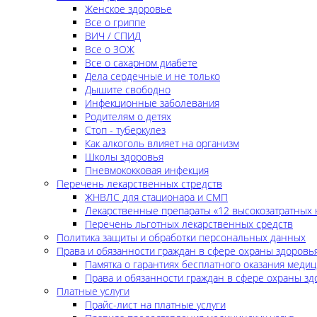
Женское здоровье
Все о гриппе
ВИЧ / СПИД
Все о ЗОЖ
Все о сахарном диабете
Дела сердечные и не только
Дышите свободно
Инфекционные заболевания
Родителям о детях
Стоп - туберкулез
Как алкоголь влияет на организм
Школы здоровья
Пневмококковая инфекция
Перечень лекарственных стредств
ЖНВЛС для стационара и СМП
Лекарственные препараты «12 высокозатратных 
Перечень льготных лекарственных средств
Политика защиты и обработки персональных данных
Права и обязанности граждан в сфере охраны здоровь
Памятка о гарантиях бесплатного оказания меди
Права и обязанности граждан в сфере охраны зд
Платные услуги
Прайс-лист на платные услуги