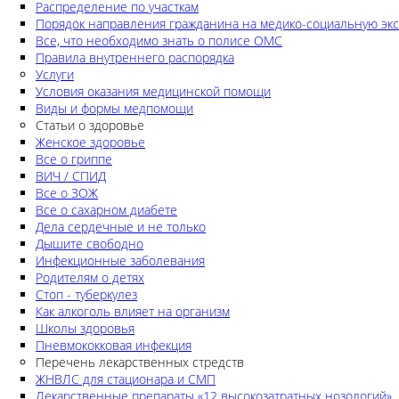
Распределение по участкам
Порядок направления гражданина на медико-социальную экс
Все, что необходимо знать о полисе ОМС
Правила внутреннего распорядка
Услуги
Условия оказания медицинской помощи
Виды и формы медпомощи
Статьи о здоровье
Женское здоровье
Все о гриппе
ВИЧ / СПИД
Все о ЗОЖ
Все о сахарном диабете
Дела сердечные и не только
Дышите свободно
Инфекционные заболевания
Родителям о детях
Стоп - туберкулез
Как алкоголь влияет на организм
Школы здоровья
Пневмококковая инфекция
Перечень лекарственных стредств
ЖНВЛС для стационара и СМП
Лекарственные препараты «12 высокозатратных нозологий»