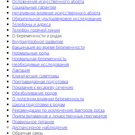
Осложнения искусственного аборта
Социальные гарантии
Негативное влияние искусственного аборта
Обязательное ультразвуковое исследование
Телефоны и адреса
Телефон горячей линии
О беременности и родах
Внутриутробное развитие
Вакцинация во время беременности
Нормальные роды
Нормальная беременность
Необходимые исследования
Лактация
Клинические симптомы
Прегравидарная подготовка
Показания к кесареву сечению
Обезболивание родов
О полезном влиянии беременности
Школа подготовки к родам
Рекомендации по исключению факторов риска
Прием витаминов и лекарственных препаратов
Правильное питание
Диспансерное наблюдение
Обратная связь