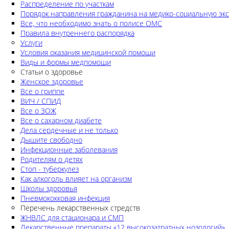
Распределение по участкам
Порядок направления гражданина на медико-социальную экс
Все, что необходимо знать о полисе ОМС
Правила внутреннего распорядка
Услуги
Условия оказания медицинской помощи
Виды и формы медпомощи
Статьи о здоровье
Женское здоровье
Все о гриппе
ВИЧ / СПИД
Все о ЗОЖ
Все о сахарном диабете
Дела сердечные и не только
Дышите свободно
Инфекционные заболевания
Родителям о детях
Стоп - туберкулез
Как алкоголь влияет на организм
Школы здоровья
Пневмококковая инфекция
Перечень лекарственных стредств
ЖНВЛС для стационара и СМП
Лекарственные препараты «12 высокозатратных нозологий»