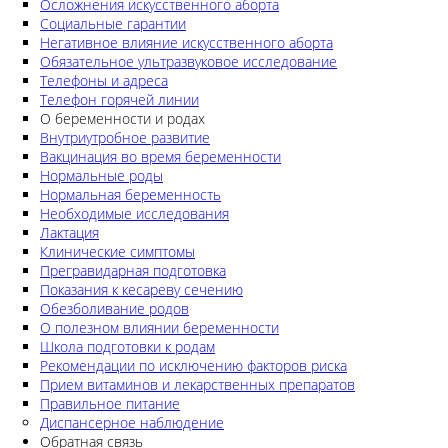
Осложнения искусственного аборта
Социальные гарантии
Негативное влияние искусственного аборта
Обязательное ультразвуковое исследование
Телефоны и адреса
Телефон горячей линии
О беременности и родах
Внутриутробное развитие
Вакцинация во время беременности
Нормальные роды
Нормальная беременность
Необходимые исследования
Лактация
Клинические симптомы
Прегравидарная подготовка
Показания к кесареву сечению
Обезболивание родов
О полезном влиянии беременности
Школа подготовки к родам
Рекомендации по исключению факторов риска
Прием витаминов и лекарственных препаратов
Правильное питание
Диспансерное наблюдение
Обратная связь