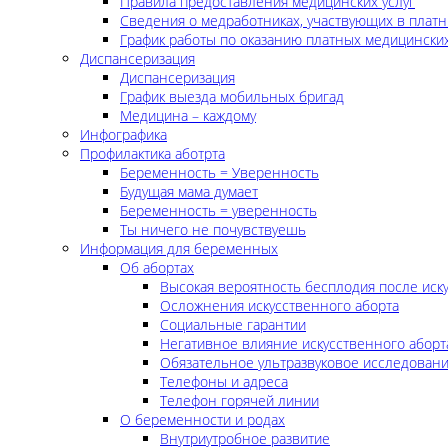
Правила предоставления медицинских услуг
Сведения о медработниках, участвующих в платн
График работы по оказанию платных медицинских
Диспансеризация
Диспансеризация
График выезда мобильных бригад
Медицина – каждому
Инфографика
Профилактика аботрта
Беременность = Уверенность
Будущая мама думает
Беременность = уверенность
Ты ничего не почувствуешь
Информация для беременных
Об абортах
Высокая вероятность бесплодия после иск
Осложнения искусственного аборта
Социальные гарантии
Негативное влияние искусственного аборт
Обязательное ультразвуковое исследован
Телефоны и адреса
Телефон горячей линии
О беременности и родах
Внутриутробное развитие