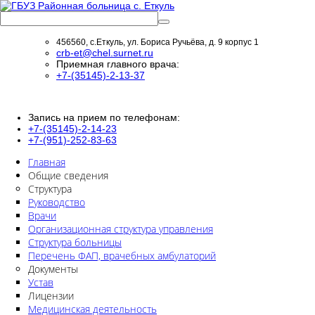
456560, с.Еткуль, ул. Бориса Ручьёва, д. 9 корпус 1
crb-et@chel.surnet.ru
Приемная главного врача:
+7-(35145)-2-13-37
Запись на прием по телефонам:
+7-(35145)-2-14-23
+7-(951)-252-83-63
Главная
Общие сведения
Структура
Руководство
Врачи
Организационная структура управления
Структура больницы
Перечень ФАП, врачебных амбулаторий
Документы
Устав
Лицензии
Медицинская деятельность