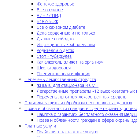
Женское здоровье
Все о гриппе
ВИЧ / СПИД
Все о ЗОЖ
Все о сахарном диабете
Дела сердечные и не только
Дышите свободно
Инфекционные заболевания
Родителям о детях
Стоп - туберкулез
Как алкоголь влияет на организм
Школы здоровья
Пневмококковая инфекция
Перечень лекарственных стредств
ЖНВЛС для стационара и СМП
Лекарственные препараты «12 высокозатратных 
Перечень льготных лекарственных средств
Политика защиты и обработки персональных данных
Права и обязанности граждан в сфере охраны здоровь
Памятка о гарантиях бесплатного оказания меди
Права и обязанности граждан в сфере охраны зд
Платные услуги
Прайс-лист на платные услуги