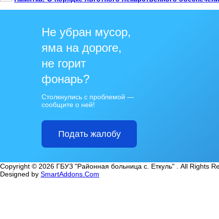
Не убран мусор,
яма на дороге,
не горит
фонарь?
Столкнулись с проблемой —
сообщите о ней!
Подать жалобу
Copyright © 2026 ГБУЗ "Районная больница с. Еткуль" . All Rights R
Designed by
SmartAddons.Com