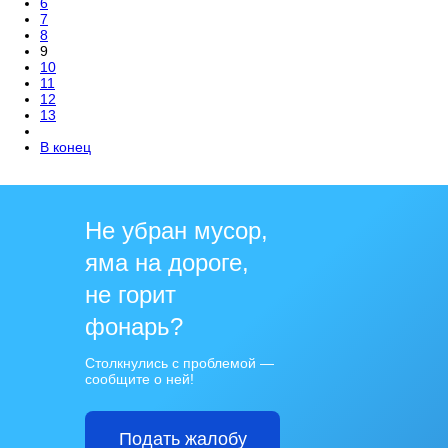
6
7
8
9
10
11
12
13
В конец
Не убран мусор,
яма на дороге,
не горит
фонарь?
Столкнулись с проблемой —
сообщите о ней!
Подать жалобу