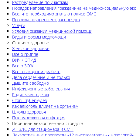
Распределение по участкам
Порядок направления гражданина на медико-социальную экс
Все, что необходимо знать о полисе ОМС
Правила внутреннего распорядка
Услуги
Условия оказания медицинской помощи
Виды и формы медпомощи
Статьи о здоровье
Женское здоровье
Все о гриппе
ВИЧ / СПИД
Все о ЗОЖ
Все о сахарном диабете
Дела сердечные и не только
Дышите свободно
Инфекционные заболевания
Родителям о детях
Стоп - туберкулез
Как алкоголь влияет на организм
Школы здоровья
Пневмококковая инфекция
Перечень лекарственных стредств
ЖНВЛС для стационара и СМП
Лекарственные препараты «12 высокозатратных нозологий»