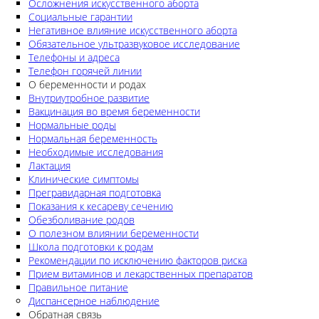
Осложнения искусственного аборта
Социальные гарантии
Негативное влияние искусственного аборта
Обязательное ультразвуковое исследование
Телефоны и адреса
Телефон горячей линии
О беременности и родах
Внутриутробное развитие
Вакцинация во время беременности
Нормальные роды
Нормальная беременность
Необходимые исследования
Лактация
Клинические симптомы
Прегравидарная подготовка
Показания к кесареву сечению
Обезболивание родов
О полезном влиянии беременности
Школа подготовки к родам
Рекомендации по исключению факторов риска
Прием витаминов и лекарственных препаратов
Правильное питание
Диспансерное наблюдение
Обратная связь