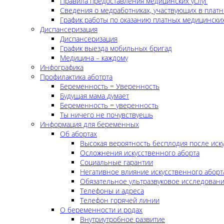
Правила предоставления медицинских услуг
Сведения о медработниках, участвующих в платн
График работы по оказанию платных медицинских
Диспансеризация
Диспансеризация
График выезда мобильных бригад
Медицина – каждому
Инфографика
Профилактика аботрта
Беременность = Уверенность
Будущая мама думает
Беременность = уверенность
Ты ничего не почувствуешь
Информация для беременных
Об абортах
Высокая вероятность бесплодия после иск
Осложнения искусственного аборта
Социальные гарантии
Негативное влияние искусственного аборт
Обязательное ультразвуковое исследован
Телефоны и адреса
Телефон горячей линии
О беременности и родах
Внутриутробное развитие