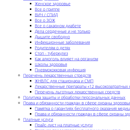
Женское здоровье
Все о гриппе
ВИЧ / СПИД
Все о ЗОЖ
Все о сахарном диабете
Дела сердечные и не только
Дышите свободно
Инфекционные заболевания
Родителям о детях
Стоп - туберкулез
Как алкоголь влияет на организм
Школы здоровья
Пневмококковая инфекция
Перечень лекарственных стредств
ЖНВЛС для стационара и СМП
Лекарственные препараты «12 высокозатратных 
Перечень льготных лекарственных средств
Политика защиты и обработки персональных данных
Права и обязанности граждан в сфере охраны здоровь
Памятка о гарантиях бесплатного оказания меди
Права и обязанности граждан в сфере охраны зд
Платные услуги
Прайс-лист на платные услуги