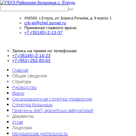
456560, с.Еткуль, ул. Бориса Ручьёва, д. 9 корпус 1
crb-et@chel.surnet.ru
Приемная главного врача:
+7-(35145)-2-13-37
Запись на прием по телефонам:
+7-(35145)-2-14-23
+7-(951)-252-83-63
Главная
Общие сведения
Структура
Руководство
Врачи
Организационная структура управления
Структура больницы
Перечень ФАП, врачебных амбулаторий
Документы
Устав
Лицензии
Медицинская деятельность