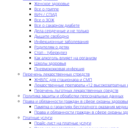
Женское здоровье
Все о гриппе
ВИЧ / СПИД
Все о ЗОЖ
Все о сахарном диабете
Дела сердечные и не только
Дышите свободно
Инфекционные заболевания
Родителям о детях
Стоп - туберкулез
Как алкоголь влияет на организм
Школы здоровья
Пневмококковая инфекция
Перечень лекарственных стредств
ЖНВЛС для стационара и СМП
Лекарственные препараты «12 высокозатратных 
Перечень льготных лекарственных средств
Политика защиты и обработки персональных данных
Права и обязанности граждан в сфере охраны здоровь
Памятка о гарантиях бесплатного оказания меди
Права и обязанности граждан в сфере охраны зд
Платные услуги
Прайс-лист на платные услуги