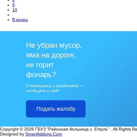
8
9
10
В конец
Не убран мусор,
яма на дороге,
не горит
фонарь?
Столкнулись с проблемой —
сообщите о ней!
Подать жалобу
Copyright © 2026 ГБУЗ "Районная больница с. Еткуль" . All Rights R
Designed by
SmartAddons.Com