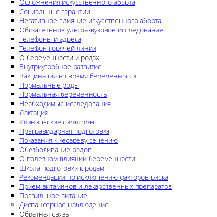
Осложнения искусственного аборта
Социальные гарантии
Негативное влияние искусственного аборта
Обязательное ультразвуковое исследование
Телефоны и адреса
Телефон горячей линии
О беременности и родах
Внутриутробное развитие
Вакцинация во время беременности
Нормальные роды
Нормальная беременность
Необходимые исследования
Лактация
Клинические симптомы
Прегравидарная подготовка
Показания к кесареву сечению
Обезболивание родов
О полезном влиянии беременности
Школа подготовки к родам
Рекомендации по исключению факторов риска
Прием витаминов и лекарственных препаратов
Правильное питание
Диспансерное наблюдение
Обратная связь