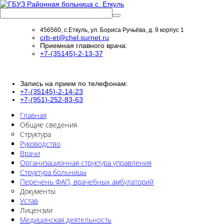
456560, с.Еткуль, ул. Бориса Ручьёва, д. 9 корпус 1
crb-et@chel.surnet.ru
Приемная главного врача:
+7-(35145)-2-13-37
Запись на прием по телефонам:
+7-(35145)-2-14-23
+7-(951)-252-83-63
Главная
Общие сведения
Структура
Руководство
Врачи
Организационная структура управления
Структура больницы
Перечень ФАП, врачебных амбулаторий
Документы
Устав
Лицензии
Медицинская деятельность