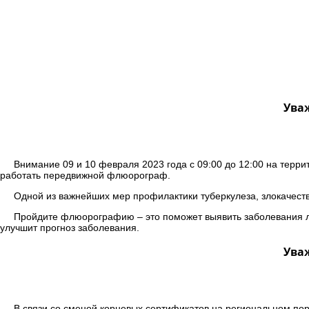
Ува
Внимание 09 и 10 февраля 2023 года с 09:00 до 12:00 на террит
работать передвижной флюорограф.
Одной из важнейших мер профилактики туберкулеза, злокачес
Пройдите флюорографию – это поможет выявить заболевания ле
улучшит прогноз заболевания.
Ува
В связи со сменой корневых сертификатов на региональном порт