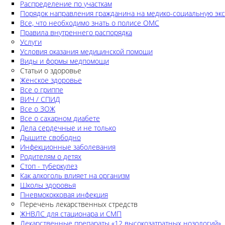
Распределение по участкам
Порядок направления гражданина на медико-социальную экс
Все, что необходимо знать о полисе ОМС
Правила внутреннего распорядка
Услуги
Условия оказания медицинской помощи
Виды и формы медпомощи
Статьи о здоровье
Женское здоровье
Все о гриппе
ВИЧ / СПИД
Все о ЗОЖ
Все о сахарном диабете
Дела сердечные и не только
Дышите свободно
Инфекционные заболевания
Родителям о детях
Стоп - туберкулез
Как алкоголь влияет на организм
Школы здоровья
Пневмококковая инфекция
Перечень лекарственных стредств
ЖНВЛС для стационара и СМП
Лекарственные препараты «12 высокозатратных нозологий»