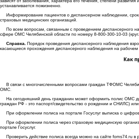
зависят от заболевания, характера его течения, степени развити
устанавливается пожизненно.
Информирование пациентов о диспансерном наблюдении, сроках
страховых медицинских организаций.
По всем вопросам, связанным с проведением диспансерного на
сфере ОМС Челябинской области по номеру 8-800-300-10-03 (круг
Справка.
Порядок проведения диспансерного наблюдения взрос
касающиеся прохождения диспансерного наблюдения на рабочем м
Как п
В связи с многочисленными вопросами граждан ТФОМС Челябинс
ОМС.
На сегодняшний день гражданин может оформить полис ОМС д
граждан РФ - это паспорт/свидетельство о рождении и СНИЛС) или
При оформлении полиса на портале Госуслуг выписка о цифро
При оформлении полиса через страховую медицинскую организа
портале Госуслуг.
Проверить действие полиса всегда можно на сайте foms74.ru в 