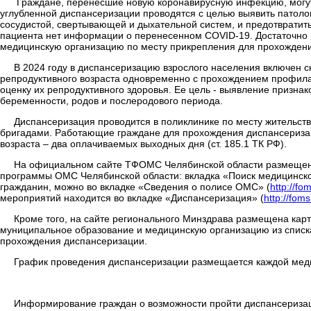
Граждане, перенесшие новую коронавирусную инфекцию, могут
углубленной диспансеризации проводятся с целью выявить патоло
сосудистой, свертывающей и дыхательной систем, и предотвратит
пациента нет информации о перенесенном COVID-19. Достаточно и
медицинскую организацию по месту прикрепления для прохожден
В 2024 году в диспансеризацию взрослого населения включен с
репродуктивного возраста одновременно с прохождением профила
оценку их репродуктивного здоровья. Ее цель - выявление призна
беременности, родов и послеродового периода.
Диспансеризация проводится в поликлинике по месту жительст
бригадами. Работающие граждане для прохождения диспансеризац
возраста – два оплачиваемых выходных дня (ст. 185.1 ТК РФ).
На официальном сайте ТФОМС Челябинской области размещен 
программы ОМС Челябинской области: вкладка «Поиск медицинско
гражданин, можно во вкладке «Сведения о полисе ОМС» (
http://fo
мероприятий находится во вкладке «Диспансеризация» (
http://fom
Кроме того, на сайте регионального Минздрава размещена кар
муниципальное образование и медицинскую организацию из списка,
прохождения диспансеризации.
График проведения диспансеризации размещается каждой медиц
Информирование граждан о возможности пройти диспансеризац