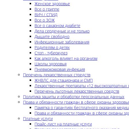
Женское здоровье
Все о гриппе
ВИЧ / СПИД
Все о ЗОЖ
Все о сахарном диабете
Дела сердечные и не только
Дышите свободно
Инфекционные заболевания
Родителям о детях
Стоп - туберкулез
Как алкоголь влияет на организм
Школы здоровья
Пневмококковая инфекция
Перечень лекарственных стредств
ЖНВЛС для стационара и СМП
Лекарственные препараты «12 высокозатратных 
Перечень льготных лекарственных средств
Политика защиты и обработки персональных данных
Права и обязанности граждан в сфере охраны здоровь
Памятка о гарантиях бесплатного оказания меди
Права и обязанности граждан в сфере охраны зд
Платные услуги
Прайс-лист на платные услуги