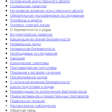
Осложнения искусственного аборта
Социальные гарантии
Негативное влияние искусственного аборта
Обязательное ультразвуковое исследование
Телефоны и адреса
Телефон горячей линии
О беременности и родах
Внутриутробное развитие
Вакцинация во время беременности
Нормальные роды
Нормальная беременность
Необходимые исследования
Лактация
Клинические симптомы
Прегравидарная подготовка
Показания к кесареву сечению
Обезболивание родов
О полезном влиянии беременности
Школа подготовки к родам
Рекомендации по исключению факторов риска
Прием витаминов и лекарственных препаратов
Правильное питание
Диспансерное наблюдение
Обратная связь