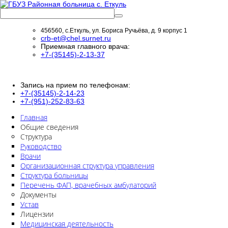
456560, с.Еткуль, ул. Бориса Ручьёва, д. 9 корпус 1
crb-et@chel.surnet.ru
Приемная главного врача:
+7-(35145)-2-13-37
Запись на прием по телефонам:
+7-(35145)-2-14-23
+7-(951)-252-83-63
Главная
Общие сведения
Структура
Руководство
Врачи
Организационная структура управления
Структура больницы
Перечень ФАП, врачебных амбулаторий
Документы
Устав
Лицензии
Медицинская деятельность