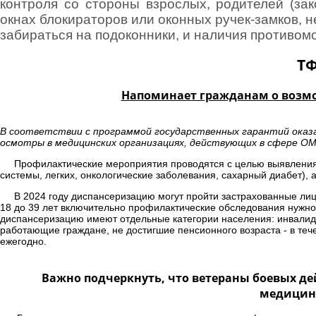
контроля со стороны взрослых, родителей (зак
окнах блокираторов или оконных ручек-замков,
забираться на подоконники, и наличия противом
ТФ
Напоминает гражданам о возмо
В соответствии с программой государственных гарантий оказ
осмотры в медицинских организациях, действующих в сфере ОМ
Профилактические мероприятия проводятся с целью выявления 
системы, легких, онкологические заболевания, сахарный диабет), 
В 2024 году диспансеризацию могут пройти застрахованные лица 
18 до 39 лет включительно профилактические обследования нужно п
диспансеризацию имеют отдельные категории населения: инвалиды 
работающие граждане, не достигшие пенсионного возраста - в те
ежегодно.
Важно подчеркнуть, что ветераны боевых д
медицинс