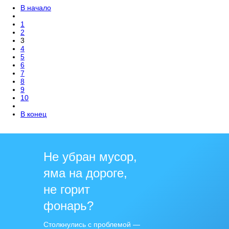
В начало
1
2
3
4
5
6
7
8
9
10
В конец
Не убран мусор,
яма на дороге,
не горит
фонарь?
Столкнулись с проблемой —