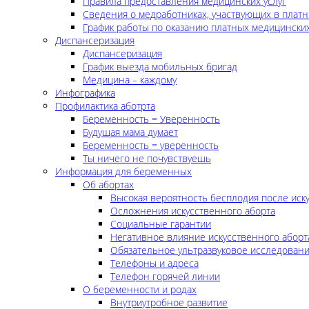
Правила предоставления медицинских услуг
Сведения о медработниках, участвующих в платн
График работы по оказанию платных медицинских
Диспансеризация
Диспансеризация
График выезда мобильных бригад
Медицина – каждому
Инфографика
Профилактика аботрта
Беременность = Уверенность
Будущая мама думает
Беременность = уверенность
Ты ничего не почувствуешь
Информация для беременных
Об абортах
Высокая вероятность бесплодия после иск
Осложнения искусственного аборта
Социальные гарантии
Негативное влияние искусственного аборт
Обязательное ультразвуковое исследован
Телефоны и адреса
Телефон горячей линии
О беременности и родах
Внутриутробное развитие